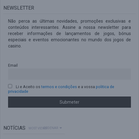
NEWSLETTER
Não perca as últimas novidades, promoções exclusivas e
conteúdos interessantes. Assine a nossa newsletter para
receber informações de lançamentos de jogos, bónus
especiais e eventos emocionantes no mundo dos jogos de
casino.
Email
Li e Aceito os
termos e condições
e a vossa
politica de
privacidade
NOTÍCIAS
ORDENAR
MOST VIEWS