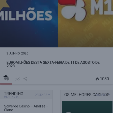
3 JUNHO, 2026
EUROMILHÕES DESTA SEXTA-FEIRA DE 11 DE AGOSTO DE
2023
1080
TRENDING
OS MELHORES CASINOS
ORDENAR
ORDENAR
HEAT INDEX
Solverde Casino – Análise –
Clone