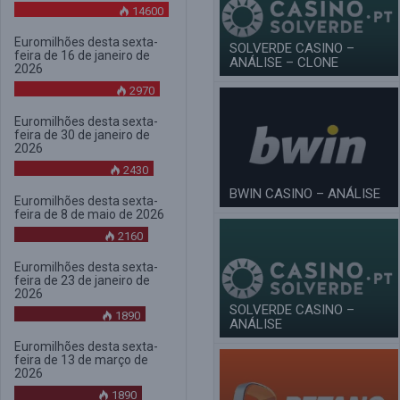
14600
Euromilhões desta sexta-
SOLVERDE CASINO –
feira de 16 de janeiro de
ANÁLISE – CLONE
2026
2970
Euromilhões desta sexta-
feira de 30 de janeiro de
2026
2430
BWIN CASINO – ANÁLISE
Euromilhões desta sexta-
feira de 8 de maio de 2026
2160
Euromilhões desta sexta-
feira de 23 de janeiro de
2026
SOLVERDE CASINO –
1890
ANÁLISE
Euromilhões desta sexta-
feira de 13 de março de
2026
1890