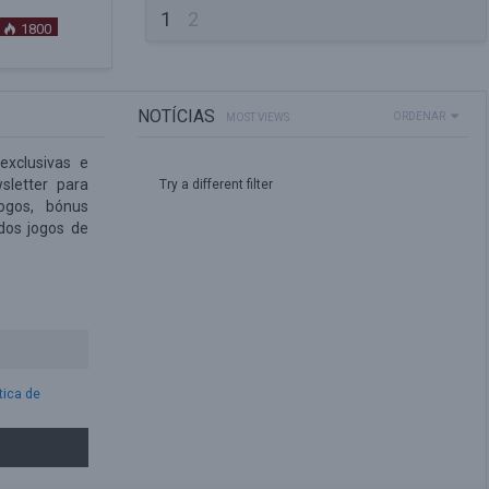
1
2
1800
NOTÍCIAS
ORDENAR
MOST VIEWS
exclusivas e
sletter para
Try a different filter
ogos, bónus
dos jogos de
tica de