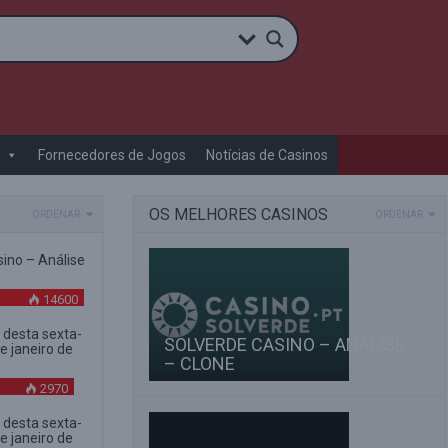
Fornecedores de Jogos
Notícias de Casinos
OS MELHORES CASINOS
ORDENAR
ORDENAR
ino – Análise
14600
 desta sexta-
SOLVERDE CASINO – ANÁLISE
de janeiro de
– CLONE
2970
 desta sexta-
de janeiro de