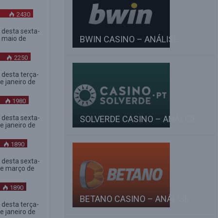
2430
 desta sexta-
BWIN CASINO – ANÁLISE
e maio de
2250
 desta terça-
de janeiro de
1980
SOLVERDE CASINO – ANÁLISE
 desta sexta-
de janeiro de
1890
 desta sexta-
de março de
1890
BETANO CASINO – ANÁLISE
 desta terça-
de janeiro de