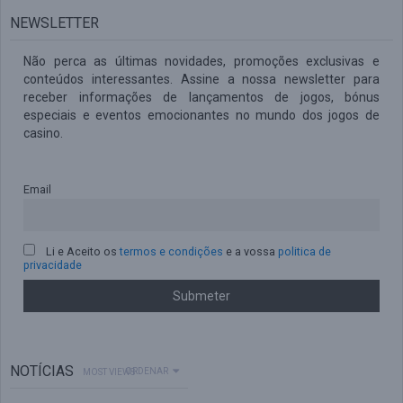
NEWSLETTER
Não perca as últimas novidades, promoções exclusivas e
conteúdos interessantes. Assine a nossa newsletter para
receber informações de lançamentos de jogos, bónus
especiais e eventos emocionantes no mundo dos jogos de
casino.
Email
Li e Aceito os
termos e condições
e a vossa
politica de
privacidade
NOTÍCIAS
ORDENAR
MOST VIEWS