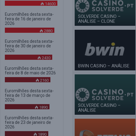
14600
Euromilhões desta sexta-
SOLVERDE CASINO –
feira de 16 de janeiro de
ANÁLISE – CLONE
2026
2880
Euromilhões desta sexta-
feira de 30 de janeiro de
2026
2430
BWIN CASINO – ANÁLISE
Euromilhões desta sexta-
feira de 8 de maio de 2026
2160
Euromilhões desta sexta-
feira de 13 de março de
2026
SOLVERDE CASINO –
1890
ANÁLISE
Euromilhões desta sexta-
feira de 23 de janeiro de
2026
1890