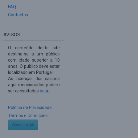
FAQ
Contactos
AVISOS
O conteúdo deste site
destina-se a um público
com idade superior a 18
anos. O público deve estar
localizado em Portugal.
As Licenças dos casinos
aqui mencionados podem
ser consultadas
aqui
.
Política de Privacidade
Termos e Condições
Aviso Legal