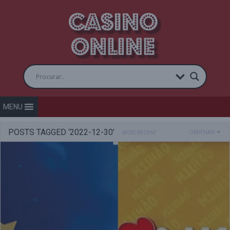
MENU
POSTS TAGGED ‘2022-12-30’
ORDENAR
MOST RECENT