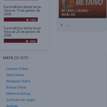
Euromilhões desta terça-
feira de 13 de janeiro de
BETANO CASINO –
2026
ANÁLISE
1800
1
2
Euromilhões desta terça-
feira de 20 de janeiro de
2026
1800
MAPA DO SITE
Casinos Online
Slots Online
Blackjack Online
Roleta Online
Melhores Bónus
Software de Jogos
Notícias