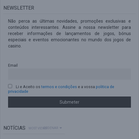
NEWSLETTER
Não perca as últimas novidades, promoções exclusivas e
conteúdos interessantes. Assine a nossa newsletter para
receber informações de lançamentos de jogos, bónus
especiais e eventos emocionantes no mundo dos jogos de
casino.
Email
Li e Aceito os
termos e condições
e a vossa
politica de
privacidade
NOTÍCIAS
ORDENAR
MOST VIEWS