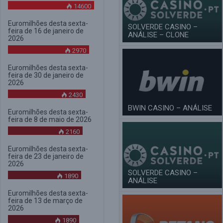
14600
Euromilhões desta sexta-
SOLVERDE CASINO –
feira de 16 de janeiro de
ANÁLISE – CLONE
2026
2970
Euromilhões desta sexta-
feira de 30 de janeiro de
2026
2430
BWIN CASINO – ANÁLISE
Euromilhões desta sexta-
feira de 8 de maio de 2026
2160
Euromilhões desta sexta-
feira de 23 de janeiro de
2026
SOLVERDE CASINO –
1890
ANÁLISE
Euromilhões desta sexta-
feira de 13 de março de
2026
1890