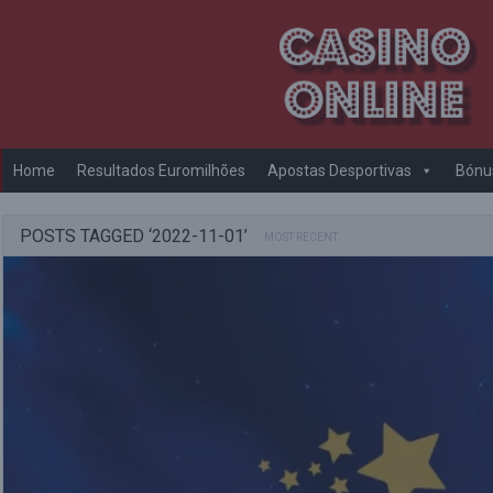
Home
Resultados Euromilhões
Apostas Desportivas
Bónu
POSTS TAGGED ‘2022-11-01’
MOST RECENT