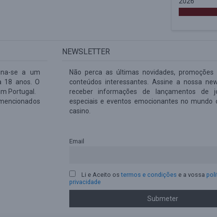
2026
NEWSLETTER
tina-se a um
Não perca as últimas novidades, promoções 
a 18 anos. O
conteúdos interessantes. Assine a nossa new
em Portugal.
receber informações de lançamentos de j
i mencionados
especiais e eventos emocionantes no mundo 
casino.
Email
Li e Aceito os
termos e condições
e a vossa
poli
privacidade