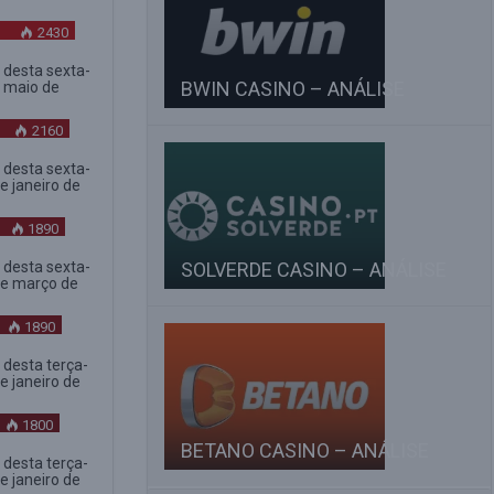
2430
 desta sexta-
BWIN CASINO – ANÁLISE
e maio de
2160
 desta sexta-
de janeiro de
1890
SOLVERDE CASINO – ANÁLISE
 desta sexta-
de março de
1890
 desta terça-
de janeiro de
1800
BETANO CASINO – ANÁLISE
 desta terça-
de janeiro de