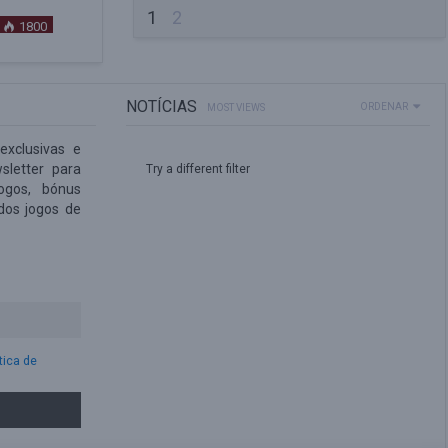
1
2
1800
NOTÍCIAS
ORDENAR
MOST VIEWS
exclusivas e
sletter para
Try a different filter
ogos, bónus
dos jogos de
tica de