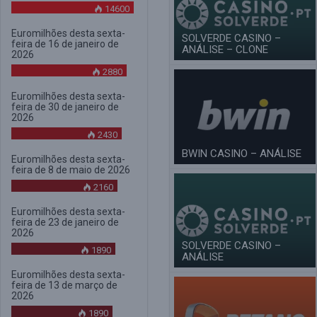
14600
Euromilhões desta sexta-
SOLVERDE CASINO –
feira de 16 de janeiro de
ANÁLISE – CLONE
2026
2880
Euromilhões desta sexta-
feira de 30 de janeiro de
2026
2430
BWIN CASINO – ANÁLISE
Euromilhões desta sexta-
feira de 8 de maio de 2026
2160
Euromilhões desta sexta-
feira de 23 de janeiro de
2026
SOLVERDE CASINO –
1890
ANÁLISE
Euromilhões desta sexta-
feira de 13 de março de
2026
1890