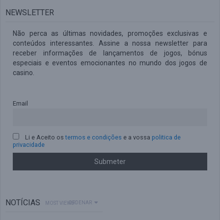
NEWSLETTER
Não perca as últimas novidades, promoções exclusivas e
conteúdos interessantes. Assine a nossa newsletter para
receber informações de lançamentos de jogos, bónus
especiais e eventos emocionantes no mundo dos jogos de
casino.
Email
Li e Aceito os
termos e condições
e a vossa
politica de
privacidade
NOTÍCIAS
ORDENAR
MOST VIEWS