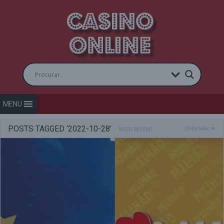
MENU
POSTS TAGGED ‘2022-10-28’
ORDENAR
MOST RECENT