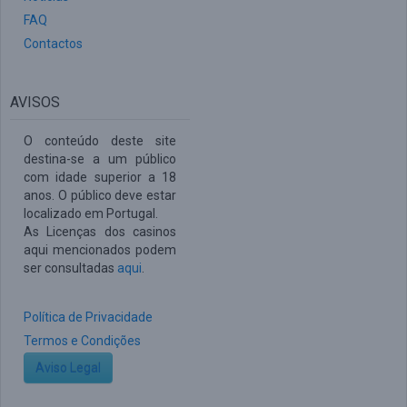
FAQ
Contactos
AVISOS
O conteúdo deste site
destina-se a um público
com idade superior a 18
anos. O público deve estar
localizado em Portugal.
As Licenças dos casinos
aqui mencionados podem
ser consultadas
aqui
.
Política de Privacidade
Termos e Condições
Aviso Legal