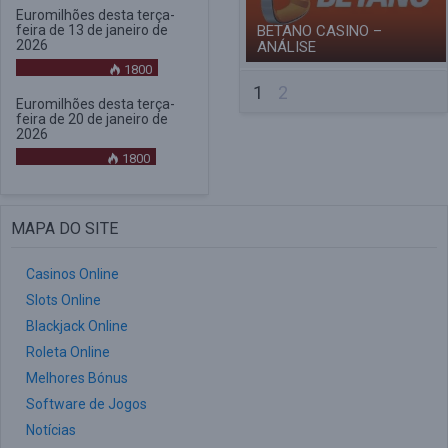
Euromilhões desta terça-
feira de 13 de janeiro de
BETANO CASINO –
2026
ANÁLISE
1800
1
2
Euromilhões desta terça-
feira de 20 de janeiro de
2026
1800
MAPA DO SITE
Casinos Online
Slots Online
Blackjack Online
Roleta Online
Melhores Bónus
Software de Jogos
Notícias