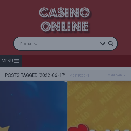
MENU
POSTS TAGGED ‘2022-06-17’
ORDENAR
MOST RECENT