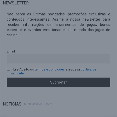
NEWSLETTER
Não perca as últimas novidades, promoções exclusivas e
conteúdos interessantes. Assine a nossa newsletter para
receber informações de lançamentos de jogos, bónus
especiais e eventos emocionantes no mundo dos jogos de
casino.
Email
Li e Aceito os
termos e condições
e a vossa
politica de
privacidade
NOTÍCIAS
ORDENAR
MOST VIEWS