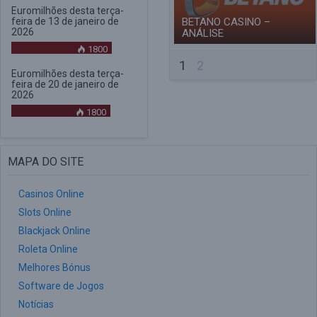
Euromilhões desta terça-
feira de 13 de janeiro de
BETANO CASINO –
2026
ANÁLISE
1800
1
2
Euromilhões desta terça-
feira de 20 de janeiro de
2026
1800
MAPA DO SITE
Casinos Online
Slots Online
Blackjack Online
Roleta Online
Melhores Bónus
Software de Jogos
Notícias