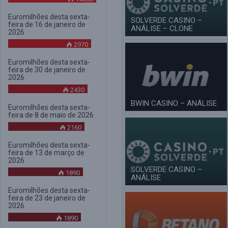
Euromilhões desta sexta-
SOLVERDE CASINO –
feira de 16 de janeiro de
ANÁLISE – CLONE
2026
2970
Euromilhões desta sexta-
feira de 30 de janeiro de
2026
2430
BWIN CASINO – ANÁLISE
Euromilhões desta sexta-
feira de 8 de maio de 2026
2160
Euromilhões desta sexta-
feira de 13 de março de
2026
SOLVERDE CASINO –
1890
ANÁLISE
Euromilhões desta sexta-
feira de 23 de janeiro de
2026
1890