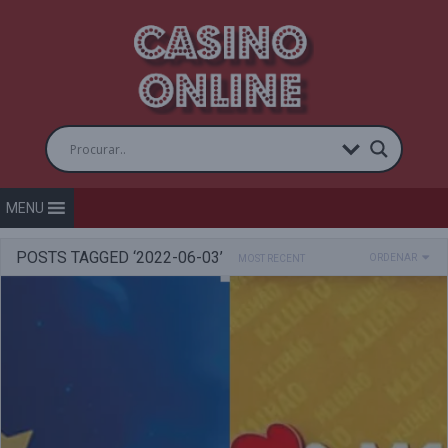
MENU
POSTS TAGGED ‘2022-06-03’
ORDENAR
MOST RECENT