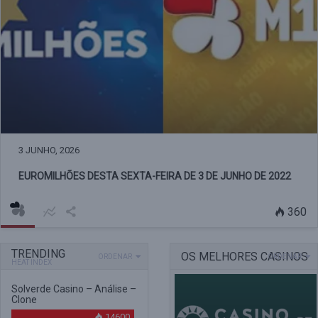
3 JUNHO, 2026
EUROMILHÕES DESTA SEXTA-FEIRA DE 3 DE JUNHO DE 2022
360
TRENDING
OS MELHORES CASINOS
ORDENAR
ORDENAR
HEAT INDEX
Solverde Casino – Análise –
Clone
14600