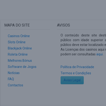
MAPA DO SITE
AVISOS
O conteúdo deste site des
Casinos Online
público com idade superior 
Slots Online
público deve estar localizado 
Blackjack Online
As Licenças dos casinos aqu
podem ser consultadas
aqui
.
Roleta Online
Melhores Bónus
Software de Jogos
Política de Privacidade
Notícias
Termos e Condições
FAQ
Aviso Legal
Contactos