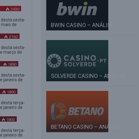
2430
 desta sexta-
BWIN CASINO – ANÁLISE
e maio de
2160
 desta sexta-
de março de
1890
SOLVERDE CASINO – ANÁLISE
 desta sexta-
de janeiro de
1890
 desta terça-
de janeiro de
1800
BETANO CASINO – ANÁLISE
 desta terça-
de janeiro de