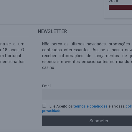
2026
NEWSLETTER
tina-se a um
Não perca as últimas novidades, promoções 
a 18 anos. O
conteúdos interessantes. Assine a nossa new
em Portugal.
receber informações de lançamentos de j
i mencionados
especiais e eventos emocionantes no mundo 
casino.
Email
Li e Aceito os
termos e condições
e a vossa
poli
privacidade