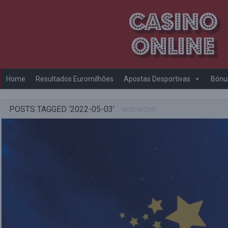
Home
Resultados Euromilhões
Apostas Desportivas
Bónu
POSTS TAGGED ‘2022-05-03’
MOST RECENT