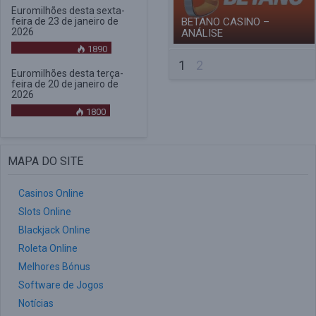
Euromilhões desta sexta-
feira de 23 de janeiro de
BETANO CASINO –
2026
ANÁLISE
1890
1
2
Euromilhões desta terça-
feira de 20 de janeiro de
2026
1800
MAPA DO SITE
Casinos Online
Slots Online
Blackjack Online
Roleta Online
Melhores Bónus
Software de Jogos
Notícias