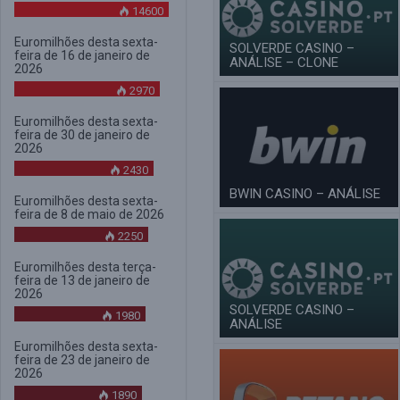
14600
Euromilhões desta sexta-
SOLVERDE CASINO –
feira de 16 de janeiro de
ANÁLISE – CLONE
2026
2970
Euromilhões desta sexta-
feira de 30 de janeiro de
2026
2430
BWIN CASINO – ANÁLISE
Euromilhões desta sexta-
feira de 8 de maio de 2026
2250
Euromilhões desta terça-
feira de 13 de janeiro de
2026
SOLVERDE CASINO –
1980
ANÁLISE
Euromilhões desta sexta-
feira de 23 de janeiro de
2026
1890