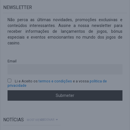
NEWSLETTER
Não perca as últimas novidades, promoções exclusivas e
conteúdos interessantes. Assine a nossa newsletter para
receber informações de lançamentos de jogos, bónus
especiais e eventos emocionantes no mundo dos jogos de
casino.
Email
Li e Aceito os
termos e condições
e a vossa
politica de
privacidade
NOTÍCIAS
ORDENAR
MOST VIEWS