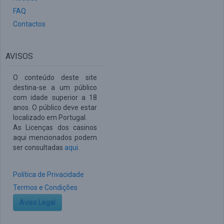
FAQ
Contactos
AVISOS
O conteúdo deste site
destina-se a um público
com idade superior a 18
anos. O público deve estar
localizado em Portugal.
As Licenças dos casinos
aqui mencionados podem
ser consultadas
aqui
.
Política de Privacidade
Termos e Condições
Aviso Legal