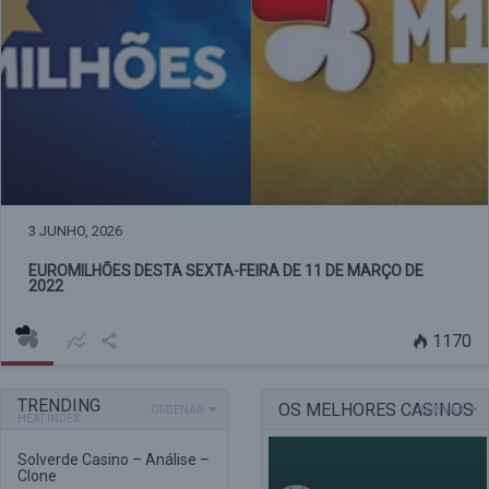
3 JUNHO, 2026
EUROMILHÕES DESTA SEXTA-FEIRA DE 11 DE MARÇO DE
2022
1170
TRENDING
OS MELHORES CASINOS
ORDENAR
ORDENAR
HEAT INDEX
Solverde Casino – Análise –
Clone