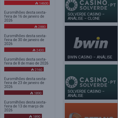
14600
Euromilhões desta sexta-
SOLVERDE CASINO –
feira de 16 de janeiro de
ANÁLISE – CLONE
2026
2880
Euromilhões desta sexta-
feira de 30 de janeiro de
2026
2430
BWIN CASINO – ANÁLISE
Euromilhões desta sexta-
feira de 8 de maio de 2026
2160
Euromilhões desta sexta-
feira de 23 de janeiro de
2026
SOLVERDE CASINO –
1890
ANÁLISE
Euromilhões desta sexta-
feira de 13 de março de
2026
1890