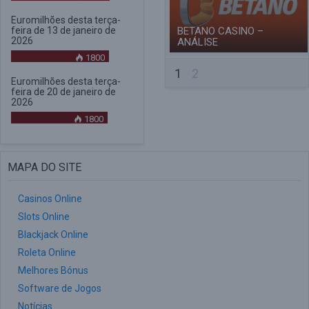
Euromilhões desta terça-
feira de 13 de janeiro de
BETANO CASINO –
2026
ANÁLISE
1800
1
2
Euromilhões desta terça-
feira de 20 de janeiro de
2026
1800
MAPA DO SITE
Casinos Online
Slots Online
Blackjack Online
Roleta Online
Melhores Bónus
Software de Jogos
Notícias