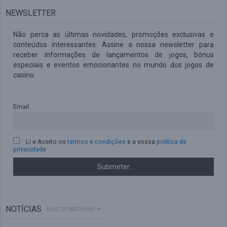
NEWSLETTER
Não perca as últimas novidades, promoções exclusivas e
conteúdos interessantes. Assine a nossa newsletter para
receber informações de lançamentos de jogos, bónus
especiais e eventos emocionantes no mundo dos jogos de
casino.
Email
Li e Aceito os
termos e condições
e a vossa
politica de
privacidade
NOTÍCIAS
ORDENAR
MOST VIEWS