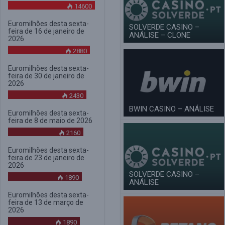
14600
Euromilhões desta sexta-
SOLVERDE CASINO –
feira de 16 de janeiro de
ANÁLISE – CLONE
2026
2880
Euromilhões desta sexta-
feira de 30 de janeiro de
2026
2430
BWIN CASINO – ANÁLISE
Euromilhões desta sexta-
feira de 8 de maio de 2026
2160
Euromilhões desta sexta-
feira de 23 de janeiro de
2026
SOLVERDE CASINO –
1890
ANÁLISE
Euromilhões desta sexta-
feira de 13 de março de
2026
1890