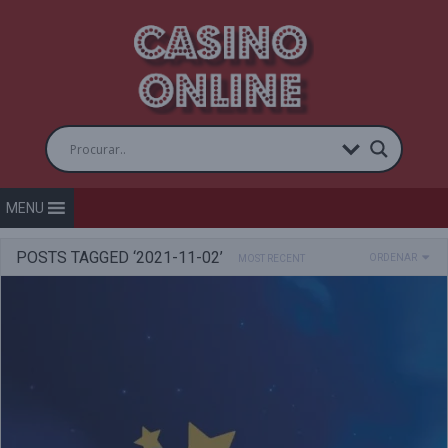
MENU
POSTS TAGGED ‘2021-11-02’
ORDENAR
MOST RECENT