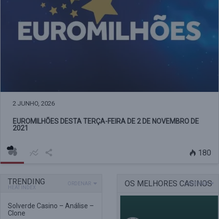
2 JUNHO, 2026
EUROMILHÕES DESTA TERÇA-FEIRA DE 2 DE NOVEMBRO DE
2021
180
TRENDING
OS MELHORES CASINOS
ORDENAR
ORDENAR
HEAT INDEX
Solverde Casino – Análise –
Clone