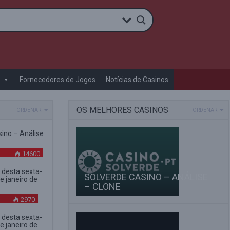
Fornecedores de Jogos
Notícias de Casinos
OS MELHORES CASINOS
ORDENAR
ORDENAR
ino – Análise
14600
 desta sexta-
SOLVERDE CASINO – ANÁLISE
de janeiro de
– CLONE
2970
 desta sexta-
de janeiro de