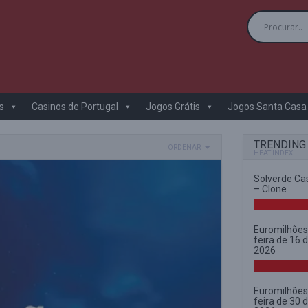
s
Casinos de Portugal
Jogos Grátis
Jogos Santa Casa
TRENDING
ORDENAR
HEAT INDEX
Solverde Cas
– Clone
Euromilhões
feira de 16 
2026
Euromilhões
feira de 30 