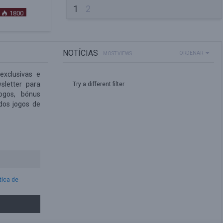
1
2
1800
NOTÍCIAS
ORDENAR
MOST VIEWS
exclusivas e
sletter para
Try a different filter
ogos, bónus
dos jogos de
tica de