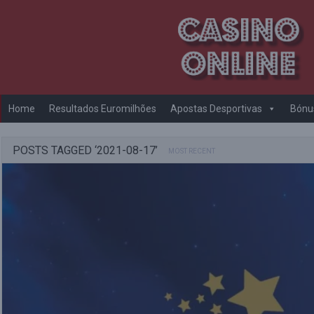
Home
Resultados Euromilhões
Apostas Desportivas
Bónu
POSTS TAGGED ‘2021-08-17’
MOST RECENT