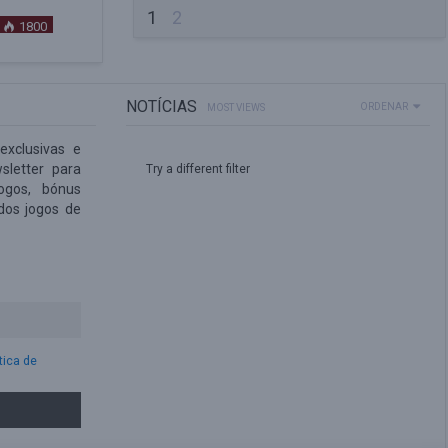
1
2
1800
NOTÍCIAS
ORDENAR
MOST VIEWS
exclusivas e
sletter para
Try a different filter
ogos, bónus
dos jogos de
tica de