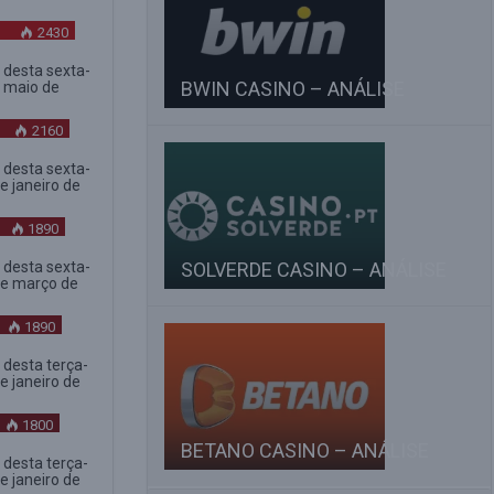
2430
 desta sexta-
BWIN CASINO – ANÁLISE
e maio de
2160
 desta sexta-
de janeiro de
1890
SOLVERDE CASINO – ANÁLISE
 desta sexta-
de março de
1890
 desta terça-
de janeiro de
1800
BETANO CASINO – ANÁLISE
 desta terça-
de janeiro de