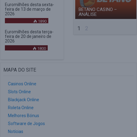
Euromilhões desta sexta-
feira de 13 de março de
BETANO CASINO –
2026
ANÁLISE
1890
1
2
Euromilhões desta terça-
feira de 20 de janeiro de
2026
1800
MAPA DO SITE
Casinos Online
Slots Online
Blackjack Online
Roleta Online
Melhores Bónus
Software de Jogos
Notícias