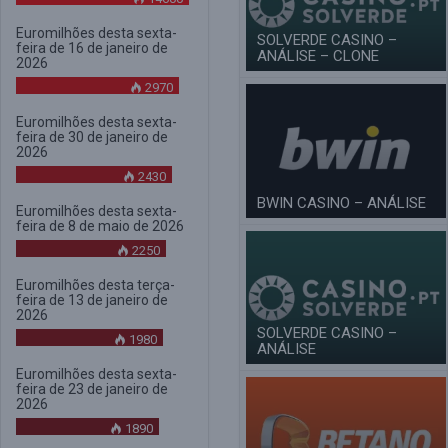
Euromilhões desta sexta-
SOLVERDE CASINO –
feira de 16 de janeiro de
ANÁLISE – CLONE
2026
2970
Euromilhões desta sexta-
feira de 30 de janeiro de
2026
2430
BWIN CASINO – ANÁLISE
Euromilhões desta sexta-
feira de 8 de maio de 2026
2250
Euromilhões desta terça-
feira de 13 de janeiro de
2026
SOLVERDE CASINO –
1980
ANÁLISE
Euromilhões desta sexta-
feira de 23 de janeiro de
2026
1890