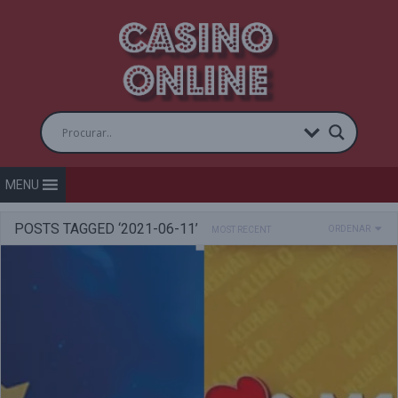
MENU
POSTS TAGGED ‘2021-06-11’
ORDENAR
MOST RECENT