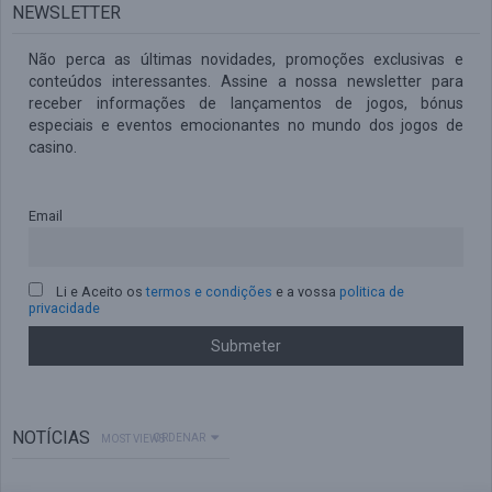
NEWSLETTER
Não perca as últimas novidades, promoções exclusivas e
conteúdos interessantes. Assine a nossa newsletter para
receber informações de lançamentos de jogos, bónus
especiais e eventos emocionantes no mundo dos jogos de
casino.
Email
Li e Aceito os
termos e condições
e a vossa
politica de
privacidade
NOTÍCIAS
ORDENAR
MOST VIEWS