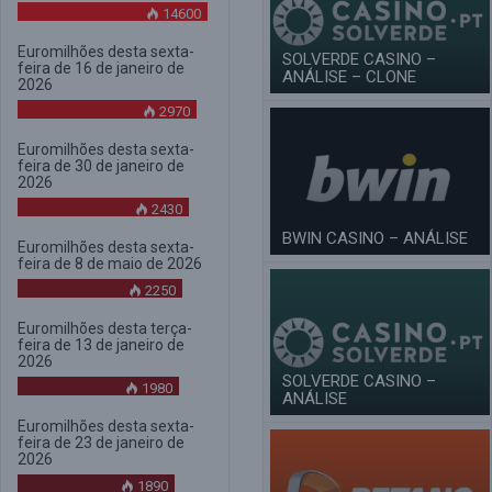
14600
Euromilhões desta sexta-
SOLVERDE CASINO –
feira de 16 de janeiro de
ANÁLISE – CLONE
2026
2970
Euromilhões desta sexta-
feira de 30 de janeiro de
2026
2430
BWIN CASINO – ANÁLISE
Euromilhões desta sexta-
feira de 8 de maio de 2026
2250
Euromilhões desta terça-
feira de 13 de janeiro de
2026
SOLVERDE CASINO –
1980
ANÁLISE
Euromilhões desta sexta-
feira de 23 de janeiro de
2026
1890