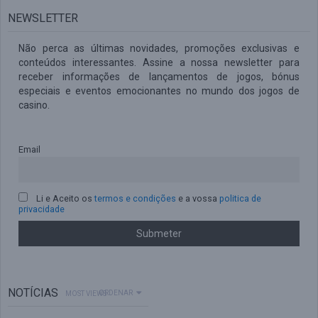
NEWSLETTER
Não perca as últimas novidades, promoções exclusivas e
conteúdos interessantes. Assine a nossa newsletter para
receber informações de lançamentos de jogos, bónus
especiais e eventos emocionantes no mundo dos jogos de
casino.
Email
Li e Aceito os
termos e condições
e a vossa
politica de
privacidade
NOTÍCIAS
ORDENAR
MOST VIEWS