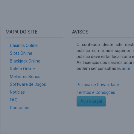
MAPA DO SITE
AVISOS
O conteúdo deste site des
Casinos Online
público com idade superior 
Slots Online
público deve estar localizado 
Blackjack Online
As Licenças dos casinos aqu
podem ser consultadas
aqui
.
Roleta Online
Melhores Bónus
Software de Jogos
Política de Privacidade
Notícias
Termos e Condições
FAQ
Aviso Legal
Contactos