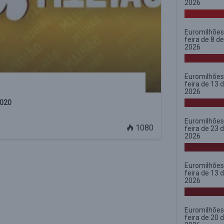
2026
Euromilhões
feira de 8 d
2026
Euromilhões
feira de 13 
2026
020
Euromilhões
1080
feira de 23 
2026
Euromilhões
feira de 13 
2026
Euromilhões
feira de 20 