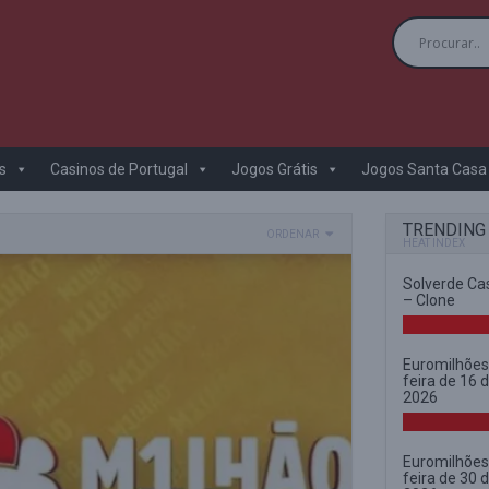
s
Casinos de Portugal
Jogos Grátis
Jogos Santa Casa
TRENDING
ORDENAR
HEAT INDEX
Solverde Cas
– Clone
Euromilhões
feira de 16 
2026
Euromilhões
feira de 30 