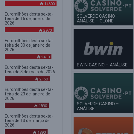
14600
Euromilhões desta sexta-
SOLVERDE CASINO –
feira de 16 de janeiro de
ANÁLISE – CLONE
2026
2970
Euromilhões desta sexta-
feira de 30 de janeiro de
2026
2430
BWIN CASINO – ANÁLISE
Euromilhões desta sexta-
feira de 8 de maio de 2026
2160
Euromilhões desta sexta-
feira de 23 de janeiro de
2026
SOLVERDE CASINO –
1890
ANÁLISE
Euromilhões desta sexta-
feira de 13 de março de
2026
1890