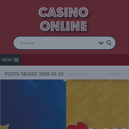
MENU
POSTS TAGGED ‘2020-09-25’
ORDENAR
MOST RECENT