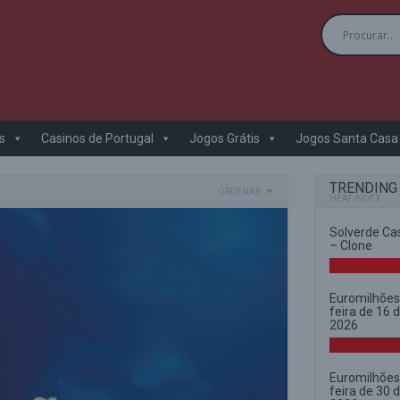
s
Casinos de Portugal
Jogos Grátis
Jogos Santa Casa
TRENDING
ORDENAR
HEAT INDEX
Solverde Cas
– Clone
Euromilhões
feira de 16 
2026
Euromilhões
feira de 30 