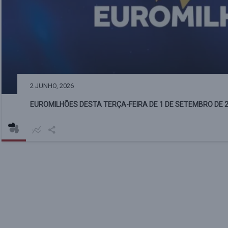
2 JUNHO, 2026
EUROMILHÕES DESTA TERÇA-FEIRA DE 1 DE SETEMBRO DE 