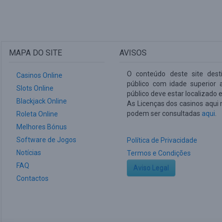
MAPA DO SITE
AVISOS
O conteúdo deste site des
Casinos Online
público com idade superior 
Slots Online
público deve estar localizado 
Blackjack Online
As Licenças dos casinos aqu
podem ser consultadas
aqui
.
Roleta Online
Melhores Bónus
Software de Jogos
Política de Privacidade
Notícias
Termos e Condições
FAQ
Aviso Legal
Contactos