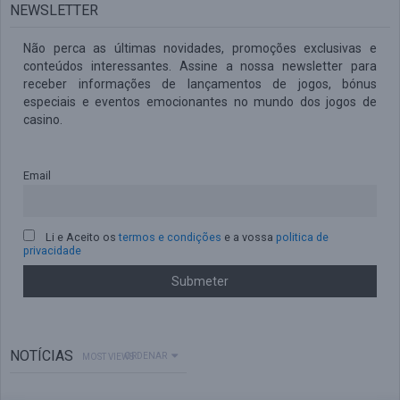
NEWSLETTER
Não perca as últimas novidades, promoções exclusivas e
conteúdos interessantes. Assine a nossa newsletter para
receber informações de lançamentos de jogos, bónus
especiais e eventos emocionantes no mundo dos jogos de
casino.
Email
Li e Aceito os
termos e condições
e a vossa
politica de
privacidade
NOTÍCIAS
ORDENAR
MOST VIEWS