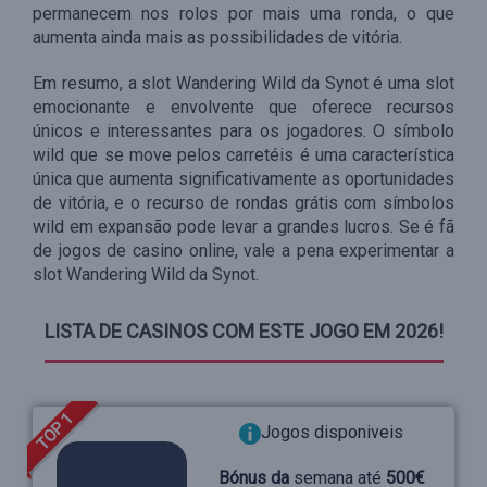
permanecem nos rolos por mais uma ronda, o que
aumenta ainda mais as possibilidades de vitória.
Em resumo, a slot Wandering Wild da Synot é uma slot
emocionante e envolvente que oferece recursos
únicos e interessantes para os jogadores. O símbolo
wild que se move pelos carretéis é uma característica
única que aumenta significativamente as oportunidades
de vitória, e o recurso de rondas grátis com símbolos
wild em expansão pode levar a grandes lucros. Se é fã
de jogos de casino online, vale a pena experimentar a
slot Wandering Wild da Synot.
LISTA DE CASINOS COM ESTE JOGO EM 2026!
TOP 1
Jogos disponiveis
Bónus da
semana até
500€