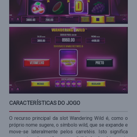
CARACTERÍSTICAS DO JOGO
O recurso principal da slot Wandering Wild é, como o
próprio nome sugere, o símbolo wild, que se expande e
move-se lateralmente pelos carretéis. Isto significa