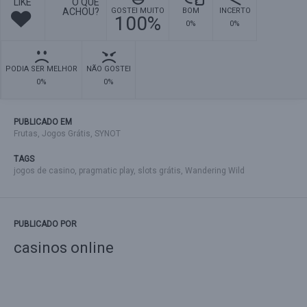
LIKE
O QUE
ACHOU?
GOSTEI MUITO
BOM
INCERTO
100%
0%
0%
PODIA SER MELHOR
NÃO GOSTEI
0%
0%
PUBLICADO EM
Frutas
,
Jogos Grátis
,
SYNOT
TAGS
jogos de casino
,
pragmatic play
,
slots grátis
,
Wandering Wild
PUBLICADO POR
casinos online