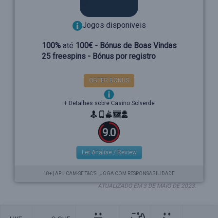
Jogos disponiveis
100%
até
100€ - Bónus de Boas Vindas
25 freespins - Bónus por registro
OBTER BÓNUS
+ Detalhes sobre Casino Solverde
9.0
Ler Análise / Review
18+ |
APLICAM-SE T&C'S
| JOGA COM RESPONSABILIDADE
ATUALIZADO EM 3 DE MAIO DE 2023.