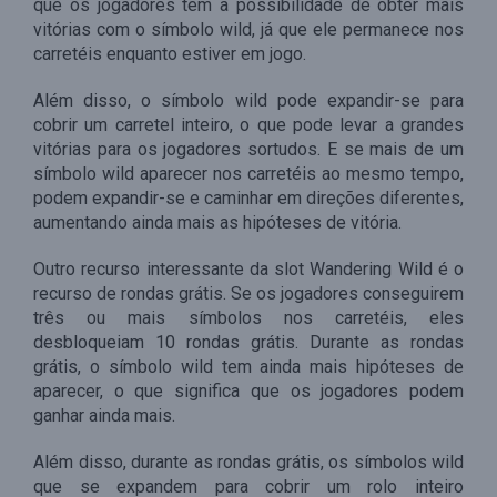
que os jogadores têm a possibilidade de obter mais
vitórias com o símbolo wild, já que ele permanece nos
carretéis enquanto estiver em jogo.
Além disso, o símbolo wild pode expandir-se para
cobrir um carretel inteiro, o que pode levar a grandes
vitórias para os jogadores sortudos. E se mais de um
símbolo wild aparecer nos carretéis ao mesmo tempo,
podem expandir-se e caminhar em direções diferentes,
aumentando ainda mais as hipóteses de vitória.
Outro recurso interessante da slot Wandering Wild é o
recurso de rondas grátis. Se os jogadores conseguirem
três ou mais símbolos nos carretéis, eles
desbloqueiam 10 rondas grátis. Durante as rondas
grátis, o símbolo wild tem ainda mais hipóteses de
aparecer, o que significa que os jogadores podem
ganhar ainda mais.
Além disso, durante as rondas grátis, os símbolos wild
que se expandem para cobrir um rolo inteiro