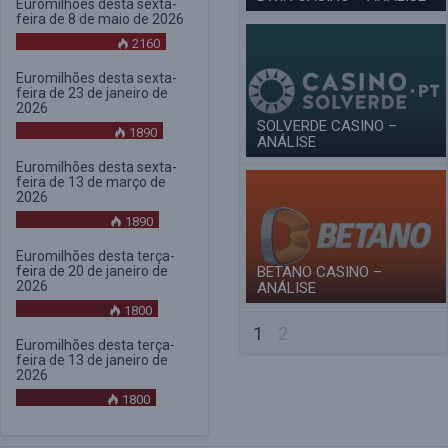
Euromilhões desta sexta-
feira de 8 de maio de 2026
2160
Euromilhões desta sexta-
feira de 23 de janeiro de
2026
SOLVERDE CASINO –
1890
ANÁLISE
Euromilhões desta sexta-
feira de 13 de março de
2026
1890
Euromilhões desta terça-
feira de 20 de janeiro de
BETANO CASINO –
2026
ANÁLISE
1800
1
2
Euromilhões desta terça-
feira de 13 de janeiro de
2026
1800