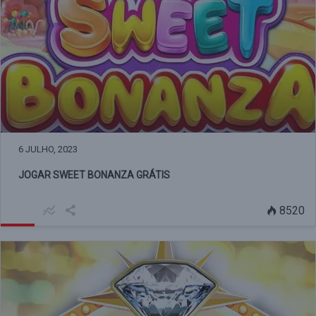
6 JULHO, 2023
JOGAR SWEET BONANZA GRÁTIS
8520