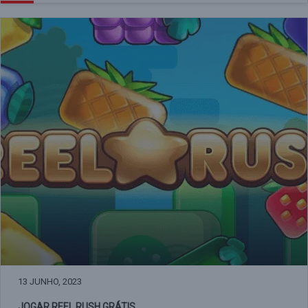
13 JUNHO, 2023
JOGAR REEL RUSH GRÁTIS