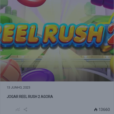
13 JUNHO, 2023
JOGAR REEL RUSH 2 AGORA
13660