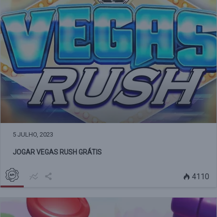
5 JULHO, 2023
JOGAR VEGAS RUSH GRÁTIS
4110