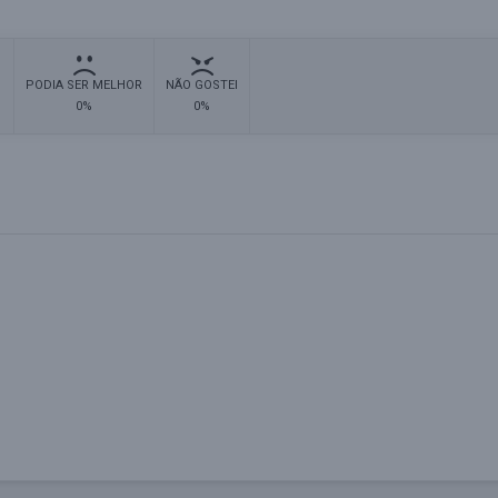
PODIA SER MELHOR
NÃO GOSTEI
0%
0%