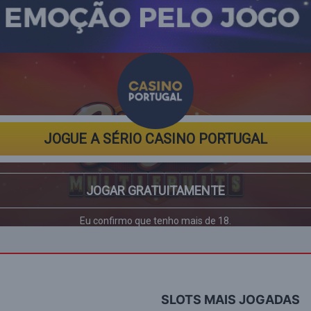
JOGUE A SÉRIO CASINO PORTUGAL
JOGAR GRATUITAMENTE
Eu confirmo que tenho mais de 18.
SLOTS MAIS JOGADAS