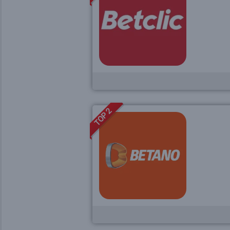
TOP 2