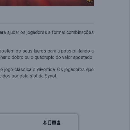
para ajudar os jogadores a formar combinações
postem os seus lucros para a possibilitando a
nhar o dobro ou o quádruplo do valor apostado.
e jogo clássica e divertida. Os jogadores que
idos por esta slot da Synot.