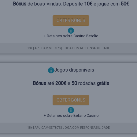
Bónus
de boas-vindas: Deposite
10€
e jogue com
50€
OBTER BÓNUS
+ Detalhes sobre Casino Betclic
18+ |
APLICAM-SE T&C'S
| JOGA COM RESPONSABILIDADE
Jogos disponiveis
Bónus
até
200€
e
50
rodadas
grátis
OBTER BÓNUS
+ Detalhes sobre Betano Casino
18+ |
APLICAM-SE T&C'S
| JOGA COM RESPONSABILIDADE