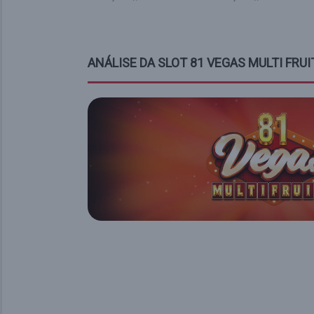
ANÁLISE DA SLOT 81 VEGAS MULTI FRUI