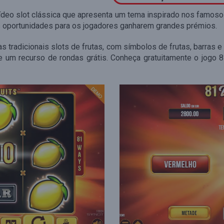
vídeo slot clássica que apresenta um tema inspirado nos famos
as oportunidades para os jogadores ganharem grandes prémios.
s tradicionais slots de frutas, com símbolos de frutas, barras 
e um recurso de rondas grátis. Conheça gratuitamente o jogo 8