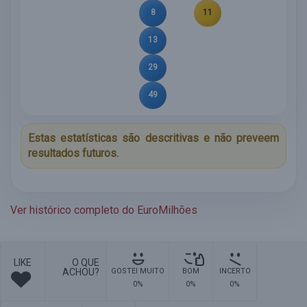
8
11
13
29
49
Estas estatísticas são descritivas e não preveem
resultados futuros.
Ver histórico completo do EuroMilhões
LIKE
O QUE
ACHOU?
GOSTEI MUITO
BOM
INCERTO
0%
0%
0%