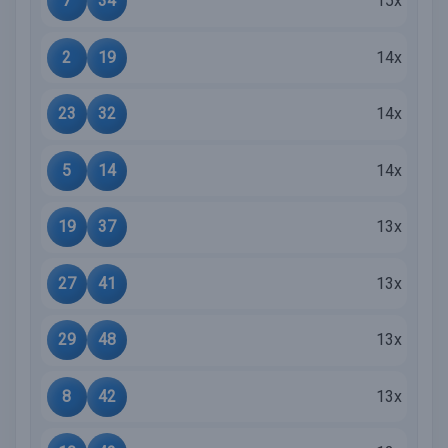
7
34
15x
2
19
14x
23
32
14x
5
14
14x
19
37
13x
27
41
13x
29
48
13x
8
42
13x