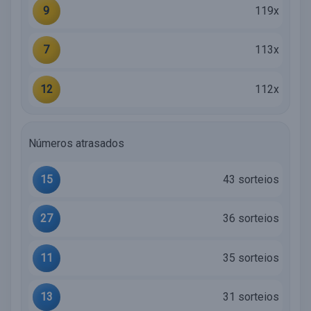
9
119x
7
113x
12
112x
Números atrasados
15
43 sorteios
27
36 sorteios
11
35 sorteios
13
31 sorteios