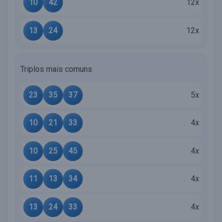
10
42
12x
13
24
12x
Triplos mais comuns
23
35
37
5x
10
21
33
4x
10
25
45
4x
11
13
34
4x
13
24
33
4x