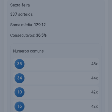
Sexta-feira
337
sorteios
Soma média:
129.12
Consecutivos:
36.5%
Números comuns
35
48x
34
44x
10
42x
16
42x