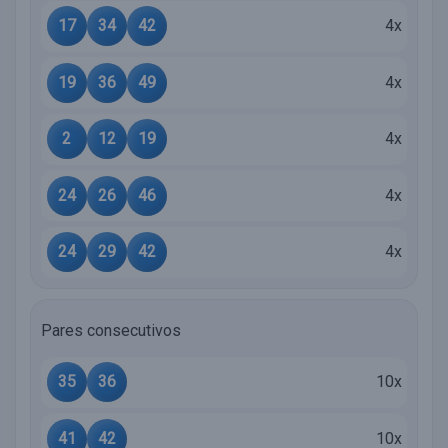
17
34
42
4x
19
36
49
4x
2
12
19
4x
24
26
46
4x
24
29
42
4x
Pares consecutivos
35
36
10x
41
42
10x