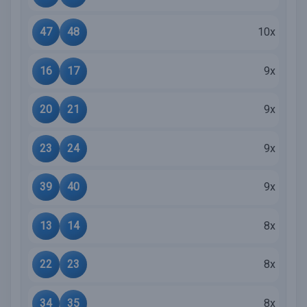
47
48
10x
16
17
9x
20
21
9x
23
24
9x
39
40
9x
13
14
8x
22
23
8x
34
35
8x