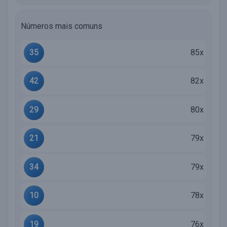
Números mais comuns
35
85x
42
82x
29
80x
21
79x
34
79x
10
78x
19
76x