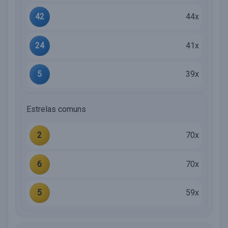
42
44x
24
41x
5
39x
Estrelas comuns
2
70x
6
70x
5
59x