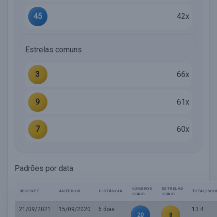
45
42x
Estrelas comuns
3
66x
9
61x
7
60x
Padrões por data
NÚMEROS
ESTRELAS
RECENTE
ANTERIOR
DISTÂNCIA
TOTAL/SCO
IGUAIS
IGUAIS
21/09/2021
15/09/2020
6 dias
13.4
20
8