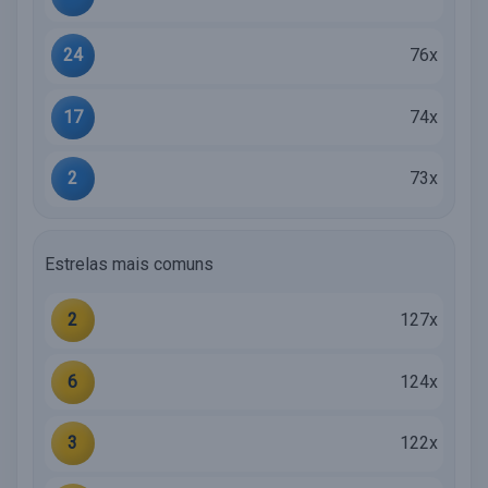
24
76x
17
74x
2
73x
Estrelas mais comuns
2
127x
6
124x
3
122x