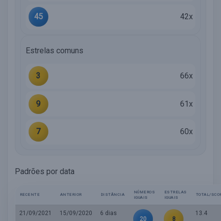
45
42x
Estrelas comuns
3
66x
9
61x
7
60x
Padrões por data
NÚMEROS
ESTRELAS
RECENTE
ANTERIOR
DISTÂNCIA
TOTAL/SCO
IGUAIS
IGUAIS
21/09/2021
15/09/2020
6 dias
13.4
20
8