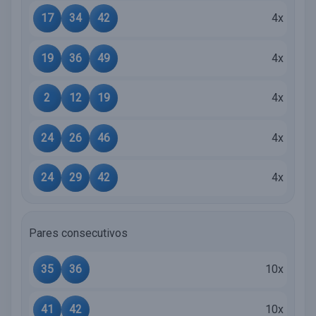
17
34
42
4x
19
36
49
4x
2
12
19
4x
24
26
46
4x
24
29
42
4x
Pares consecutivos
35
36
10x
41
42
10x