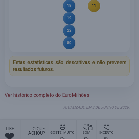
18
11
19
22
50
Estas estatísticas são descritivas e não preveem
resultados futuros.
Ver histórico completo do EuroMilhões
ATUALIZADO EM 3 DE JUNHO DE 2026.
LIKE
O QUE
ACHOU?
GOSTEI MUITO
BOM
INCERTO
0%
0%
0%