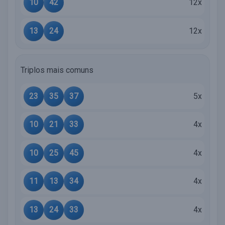
10
42
12x
13
24
12x
Triplos mais comuns
23
35
37
5x
10
21
33
4x
10
25
45
4x
11
13
34
4x
13
24
33
4x