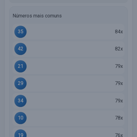
Números mais comuns
35
84x
42
82x
21
79x
29
79x
34
79x
10
78x
19
76x