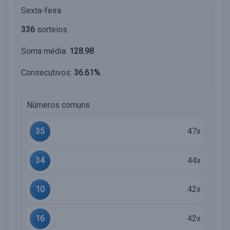
Sexta-feira
336
sorteios
Soma média:
128.98
Consecutivos:
36.61%
Números comuns
35
47x
34
44x
10
42x
16
42x