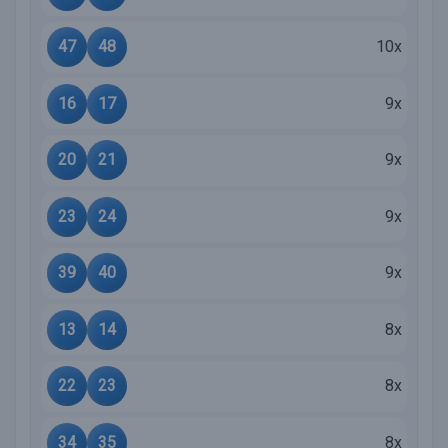
47
48
10x
16
17
9x
20
21
9x
23
24
9x
39
40
9x
13
14
8x
22
23
8x
34
35
8x