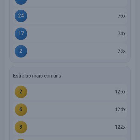
24
76x
17
74x
2
73x
Estrelas mais comuns
2
126x
6
124x
3
122x