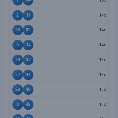
7
34
15x
2
19
14x
23
32
14x
5
14
14x
19
37
13x
27
41
13x
29
48
13x
8
42
13x