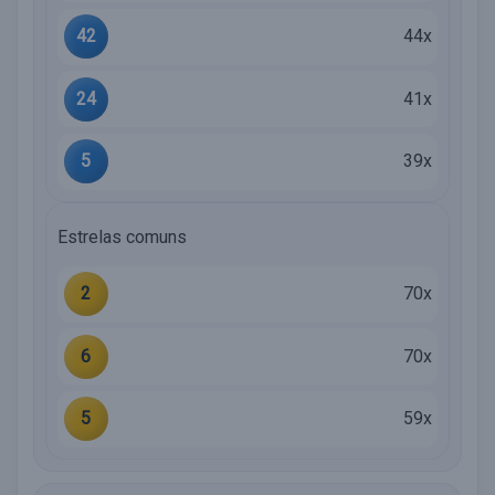
42
44x
24
41x
5
39x
Estrelas comuns
2
70x
6
70x
5
59x