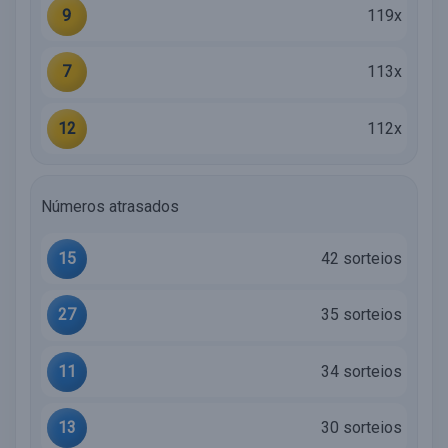
9
119x
7
113x
12
112x
Números atrasados
15
42 sorteios
27
35 sorteios
11
34 sorteios
13
30 sorteios