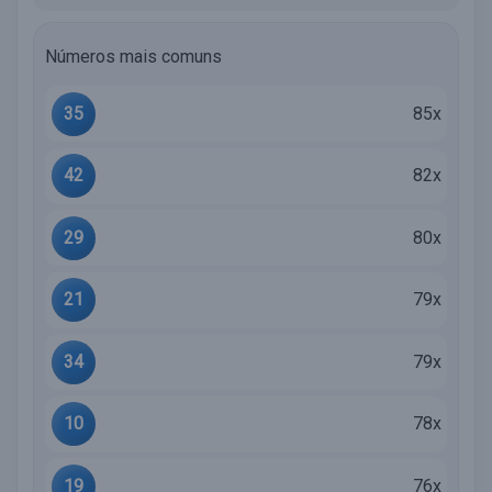
Números mais comuns
35
85x
42
82x
29
80x
21
79x
34
79x
10
78x
19
76x