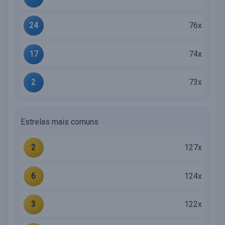
24
76x
17
74x
2
73x
Estrelas mais comuns
2
127x
6
124x
3
122x