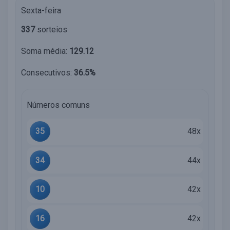
Sexta-feira
337
sorteios
Soma média:
129.12
Consecutivos:
36.5%
Números comuns
35
48x
34
44x
10
42x
16
42x