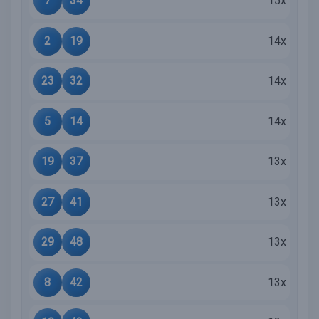
7
34
15x
2
19
14x
23
32
14x
5
14
14x
19
37
13x
27
41
13x
29
48
13x
8
42
13x