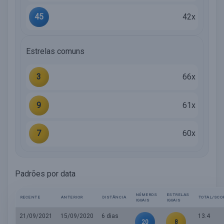
45
42x
Estrelas comuns
3
66x
9
61x
7
60x
Padrões por data
NÚMEROS
ESTRELAS
RECENTE
ANTERIOR
DISTÂNCIA
TOTAL/SCO
IGUAIS
IGUAIS
21/09/2021
15/09/2020
6 dias
13.4
20
8