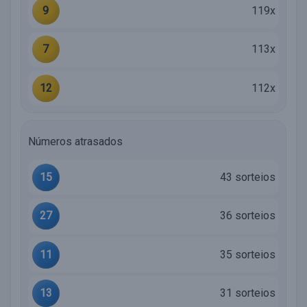
9
119x
7
113x
12
112x
Números atrasados
15
43 sorteios
27
36 sorteios
11
35 sorteios
13
31 sorteios