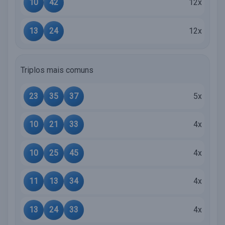
10
42
12x
13
24
12x
Triplos mais comuns
23
35
37
5x
10
21
33
4x
10
25
45
4x
11
13
34
4x
13
24
33
4x