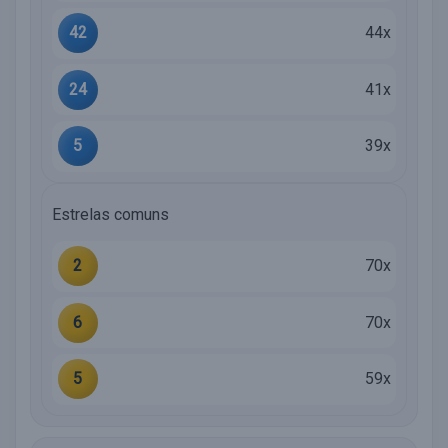
42
44x
24
41x
5
39x
Estrelas comuns
2
70x
6
70x
5
59x