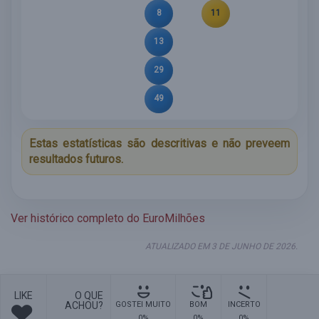
8
11
13
29
49
Estas estatísticas são descritivas e não preveem
resultados futuros.
Ver histórico completo do EuroMilhões
ATUALIZADO EM 3 DE JUNHO DE 2026.
LIKE
O QUE
ACHOU?
GOSTEI MUITO
BOM
INCERTO
0%
0%
0%