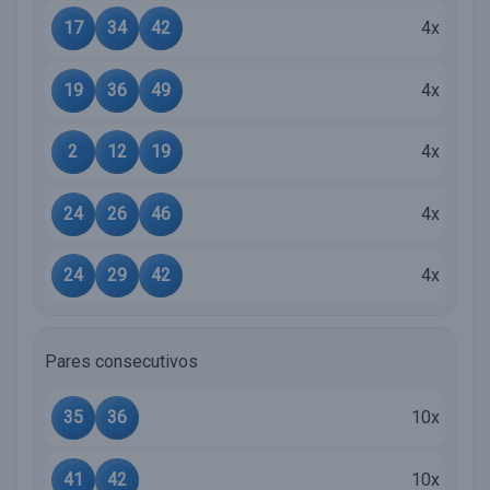
17
34
42
4x
19
36
49
4x
2
12
19
4x
24
26
46
4x
24
29
42
4x
Pares consecutivos
35
36
10x
41
42
10x