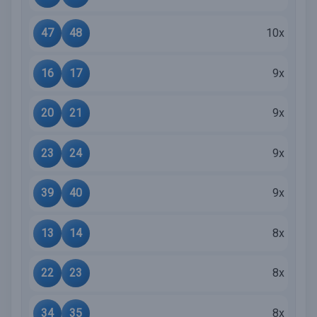
47
48
10x
16
17
9x
20
21
9x
23
24
9x
39
40
9x
13
14
8x
22
23
8x
34
35
8x