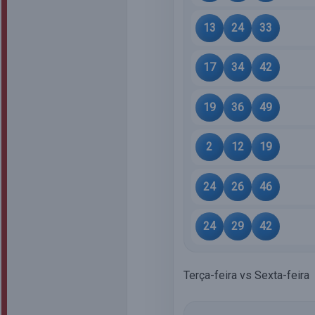
13
24
33
17
34
42
19
36
49
2
12
19
24
26
46
24
29
42
Terça-feira vs Sexta-feira