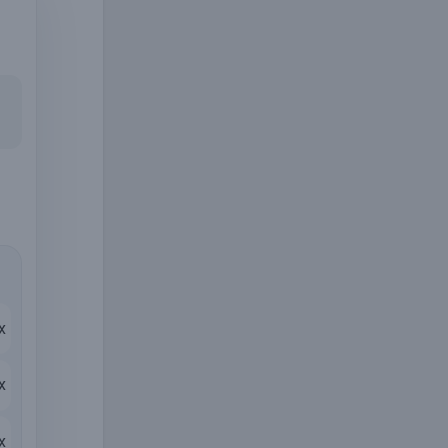
x
x
x