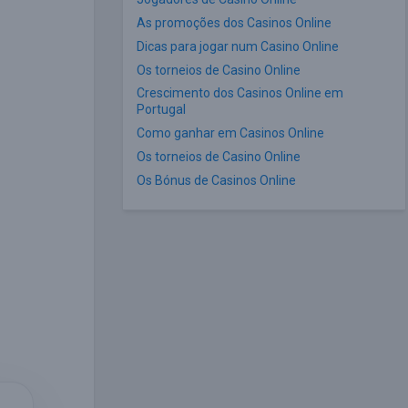
As promoções dos Casinos Online
Dicas para jogar num Casino Online
Os torneios de Casino Online
Crescimento dos Casinos Online em
Portugal
Como ganhar em Casinos Online
Os torneios de Casino Online
Os Bónus de Casinos Online