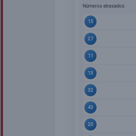
Números atrasados
15
27
11
13
32
43
20