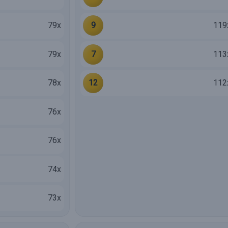
79x
9
119
79x
7
113
78x
12
112
76x
76x
74x
73x