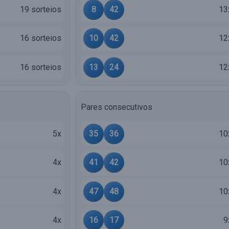
19 sorteios
8
42
13
16 sorteios
10
42
12
16 sorteios
13
24
12
Pares consecutivos
5x
35
36
10
4x
41
42
10
4x
47
48
10
4x
16
17
9