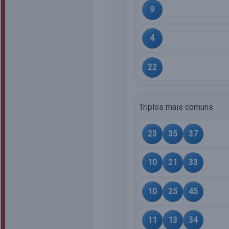
9
4
22
Triplos mais comuns
23
35
37
10
21
33
10
25
45
11
13
34