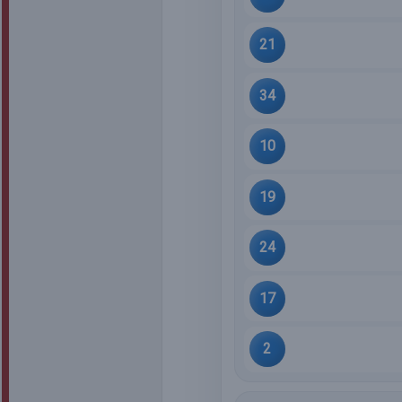
21
34
10
19
24
17
2