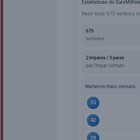
Estatísticas do EuroMilhõ
Base local: 673 sorteios s
673
sorteios
2 ímpares / 3 pares
par/ímpar comum
Números mais comuns
35
42
29