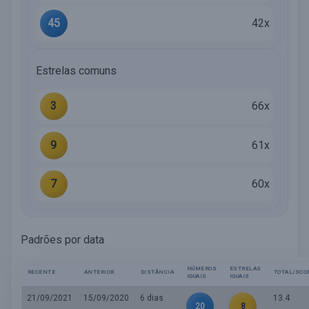
45
42x
Estrelas comuns
3
66x
9
61x
7
60x
Padrões por data
NÚMEROS
ESTRELAS
RECENTE
ANTERIOR
DISTÂNCIA
TOTAL/SCO
IGUAIS
IGUAIS
21/09/2021
15/09/2020
6 dias
13.4
20
8