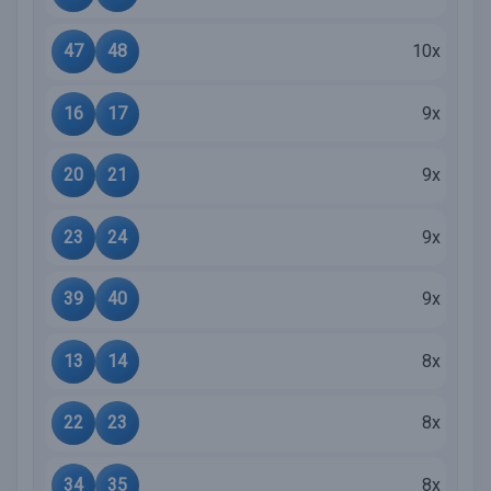
47
48
10x
16
17
9x
20
21
9x
23
24
9x
39
40
9x
13
14
8x
22
23
8x
34
35
8x