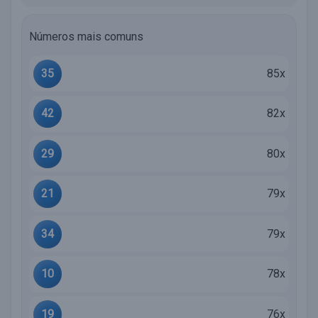
Números mais comuns
35
85x
42
82x
29
80x
21
79x
34
79x
10
78x
19
76x