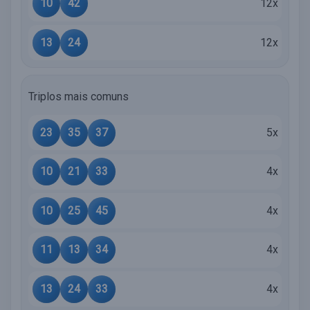
10
42
12x
13
24
12x
Triplos mais comuns
23
35
37
5x
10
21
33
4x
10
25
45
4x
11
13
34
4x
13
24
33
4x