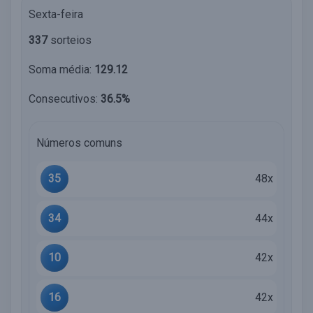
Sexta-feira
337
sorteios
Soma média:
129.12
Consecutivos:
36.5%
Números comuns
35
48x
34
44x
10
42x
16
42x