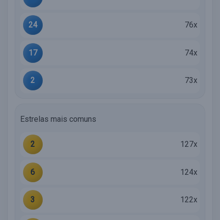
24
76x
17
74x
2
73x
Estrelas mais comuns
2
127x
6
124x
3
122x