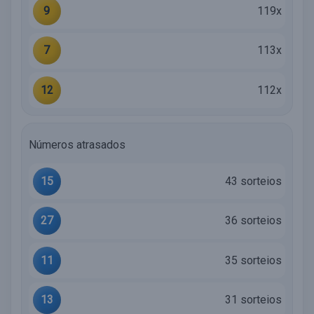
9
119x
7
113x
12
112x
Números atrasados
15
43 sorteios
27
36 sorteios
11
35 sorteios
13
31 sorteios