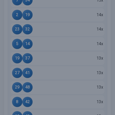
7
34
15x
2
19
14x
23
32
14x
5
14
14x
19
37
13x
27
41
13x
29
48
13x
8
42
13x