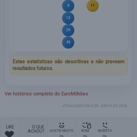
8
11
13
29
49
Estas estatísticas são descritivas e não preveem
resultados futuros.
Ver histórico completo do EuroMilhões
ATUALIZADO EM 3 DE JUNHO DE 2026.
LIKE
O QUE
ACHOU?
GOSTEI MUITO
BOM
INCERTO
0%
0%
0%