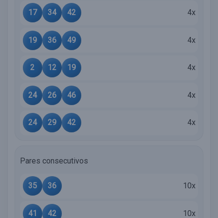
17
34
42
4x
19
36
49
4x
2
12
19
4x
24
26
46
4x
24
29
42
4x
Pares consecutivos
35
36
10x
41
42
10x