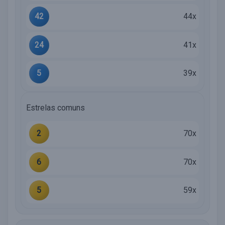
42
44x
24
41x
5
39x
Estrelas comuns
2
70x
6
70x
5
59x