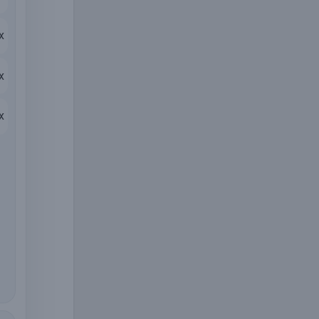
x
x
x