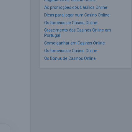
As promoções dos Casinos Online
Dicas para jogar num Casino Online
Os torneios de Casino Online
Crescimento dos Casinos Online em
Portugal
Como ganhar em Casinos Online
Os torneios de Casino Online
Os Bónus de Casinos Online