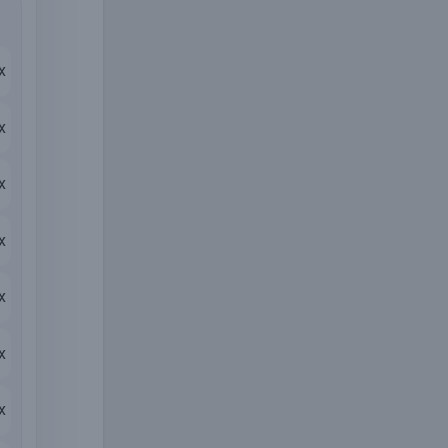
x
x
x
x
x
x
x