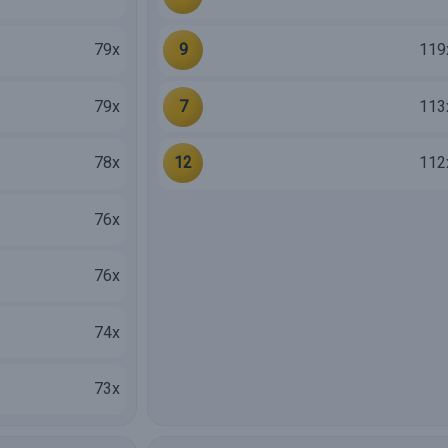
79x
9
119
79x
7
113
78x
12
112
76x
76x
74x
73x