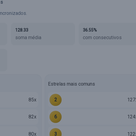
es
incronizados.
128.33
36.55%
soma média
com consecutivos
Estrelas mais comuns
85x
2
127
82x
6
124
80x
3
122