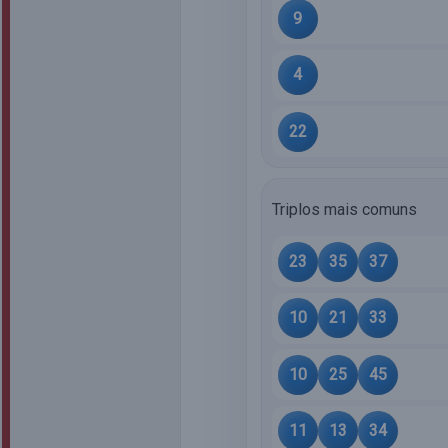
9
4
22
Triplos mais comuns
23
35
37
10
21
33
10
25
45
11
13
34