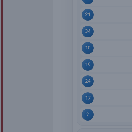
21
34
10
19
24
17
2