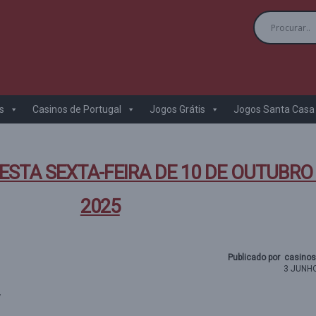
s
Casinos de Portugal
Jogos Grátis
Jogos Santa Casa
STA SEXTA-FEIRA DE 10 DE OUTUBRO
2025
Publicado por casinos
3 JUNHO
W