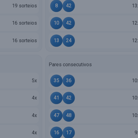
19 sorteios
8
42
13
16 sorteios
10
42
12
16 sorteios
13
24
12
Pares consecutivos
5x
35
36
10
4x
41
42
10
4x
47
48
10
4x
16
17
9