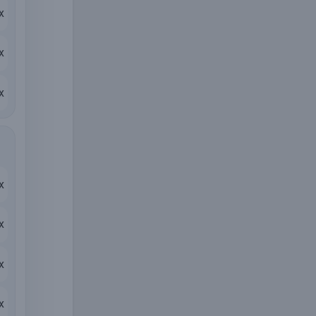
x
x
x
x
x
x
x