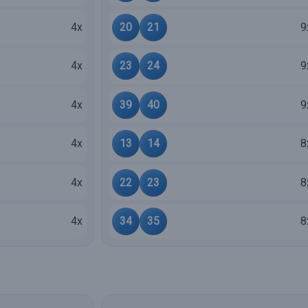
4x
20
21
9
4x
23
24
9
4x
39
40
9
4x
13
14
8
4x
22
23
8
4x
34
35
8