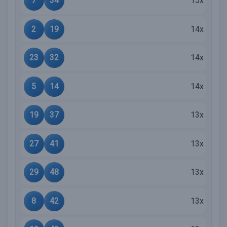
7
34
15x
2
19
14x
23
32
14x
5
14
14x
19
37
13x
27
41
13x
29
48
13x
8
42
13x