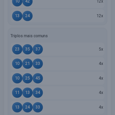
10
42
12x
13
24
12x
Triplos mais comuns
23
35
37
5x
10
21
33
4x
10
25
45
4x
11
13
34
4x
13
24
33
4x