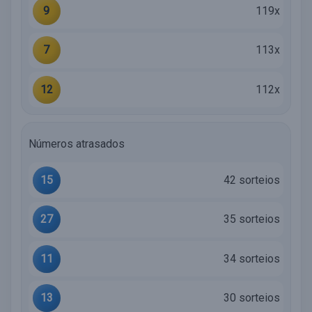
9
119x
7
113x
12
112x
Números atrasados
15
42 sorteios
27
35 sorteios
11
34 sorteios
13
30 sorteios