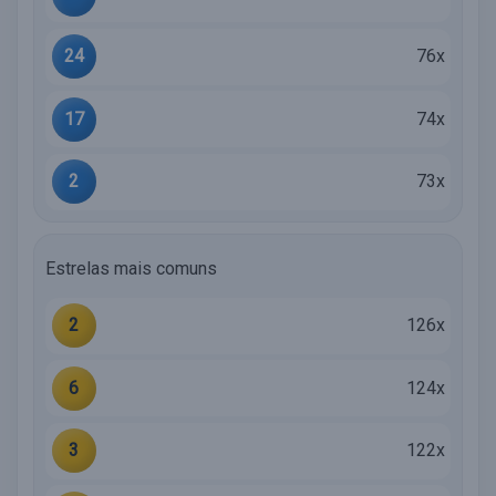
24
76x
17
74x
2
73x
Estrelas mais comuns
2
126x
6
124x
3
122x