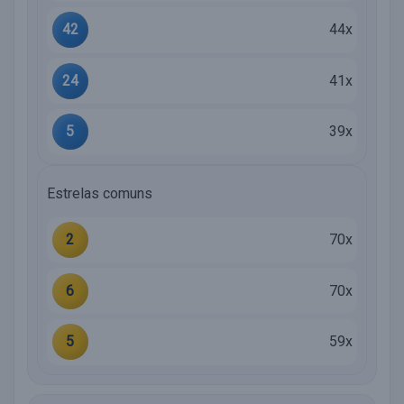
42
44x
24
41x
5
39x
Estrelas comuns
2
70x
6
70x
5
59x