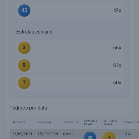
45
42x
Estrelas comuns
3
66x
9
61x
7
60x
Padrões por data
NÚMEROS
ESTRELAS
RECENTE
ANTERIOR
DISTÂNCIA
TOTAL/SCO
IGUAIS
IGUAIS
21/09/2021
15/09/2020
6 dias
13.4
20
8