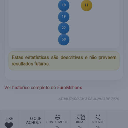
18
11
19
22
50
Estas estatísticas são descritivas e não preveem
resultados futuros.
Ver histórico completo do EuroMilhões
ATUALIZADO EM 3 DE JUNHO DE 2026.
LIKE
O QUE
ACHOU?
GOSTEI MUITO
BOM
INCERTO
0%
0%
0%