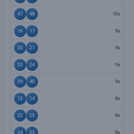
47
48
10x
16
17
9x
20
21
9x
23
24
9x
39
40
9x
13
14
8x
22
23
8x
34
35
8x