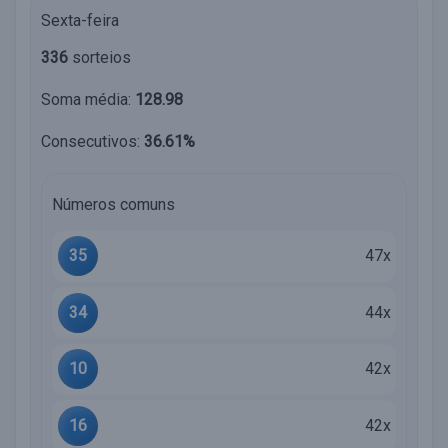
Sexta-feira
336
sorteios
Soma média:
128.98
Consecutivos:
36.61%
Números comuns
35
47x
34
44x
10
42x
16
42x