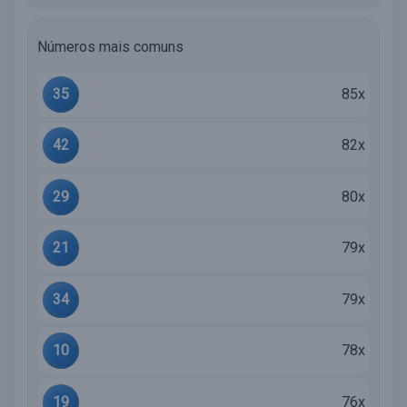
Números mais comuns
35
85x
42
82x
29
80x
21
79x
34
79x
10
78x
19
76x