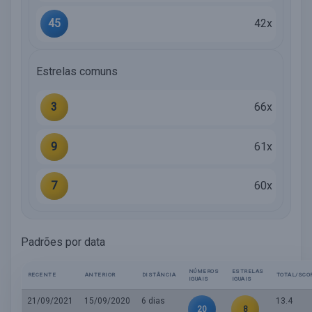
45
42x
Estrelas comuns
3
66x
9
61x
7
60x
Padrões por data
NÚMEROS
ESTRELAS
RECENTE
ANTERIOR
DISTÂNCIA
TOTAL/SCO
IGUAIS
IGUAIS
21/09/2021
15/09/2020
6 dias
13.4
20
8