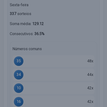
Sexta-feira
337
sorteios
Soma média:
129.12
Consecutivos:
36.5%
Números comuns
35
48x
34
44x
10
42x
16
42x