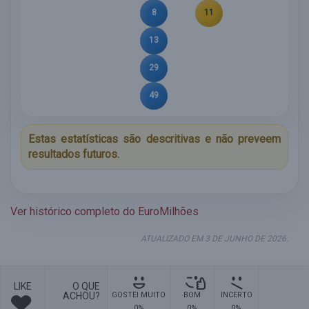
8
11
13
29
49
Estas estatísticas são descritivas e não preveem
resultados futuros.
Ver histórico completo do EuroMilhões
ATUALIZADO EM 3 DE JUNHO DE 2026.
LIKE
O QUE
ACHOU?
GOSTEI MUITO
BOM
INCERTO
0%
0%
0%