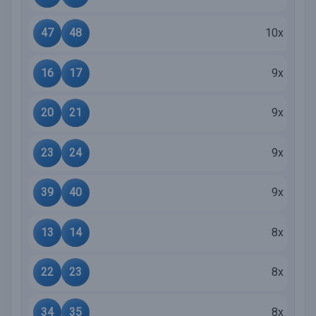
47
48
10x
16
17
9x
20
21
9x
23
24
9x
39
40
9x
13
14
8x
22
23
8x
34
35
8x