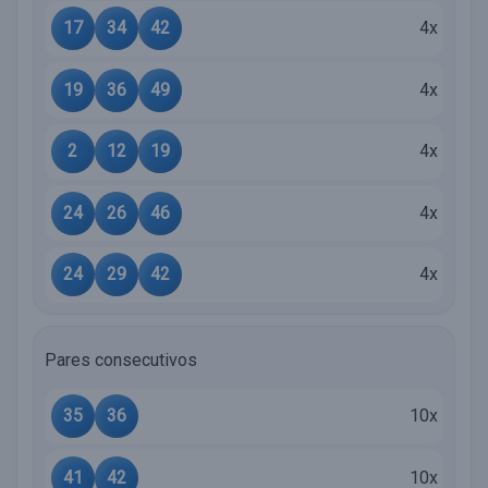
17
34
42
4x
19
36
49
4x
2
12
19
4x
24
26
46
4x
24
29
42
4x
Pares consecutivos
35
36
10x
41
42
10x