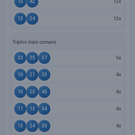
10
42
12x
13
24
12x
Triplos mais comuns
23
35
37
5x
10
21
33
4x
10
25
45
4x
11
13
34
4x
13
24
33
4x