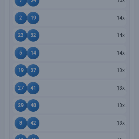
7
34
15x
2
19
14x
23
32
14x
5
14
14x
19
37
13x
27
41
13x
29
48
13x
8
42
13x