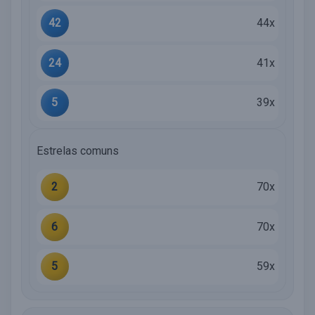
42
44x
24
41x
5
39x
Estrelas comuns
2
70x
6
70x
5
59x