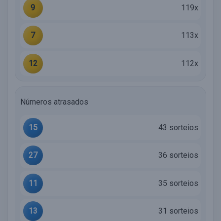
9
119x
7
113x
12
112x
Números atrasados
15
43 sorteios
27
36 sorteios
11
35 sorteios
13
31 sorteios