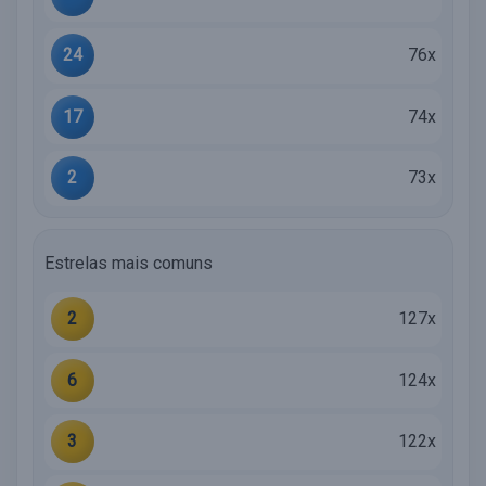
24
76x
17
74x
2
73x
Estrelas mais comuns
2
127x
6
124x
3
122x