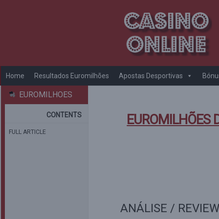
Home
Resultados Euromilhões
Apostas Desportivas
Bónu
EUROMILHOES
CONTENTS
EUROMILHÕES D
FULL ARTICLE
ANÁLISE / REVIE