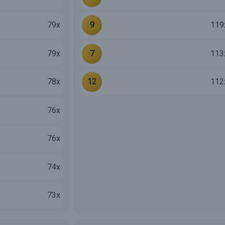
79x
9
119
79x
7
113
78x
12
112
76x
76x
74x
73x