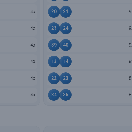
4x
20
21
9
4x
23
24
9
4x
39
40
9
4x
13
14
8
4x
22
23
8
4x
34
35
8