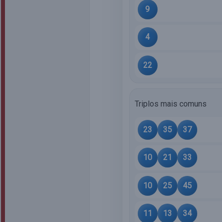
9
4
22
Triplos mais comuns
23
35
37
10
21
33
10
25
45
11
13
34