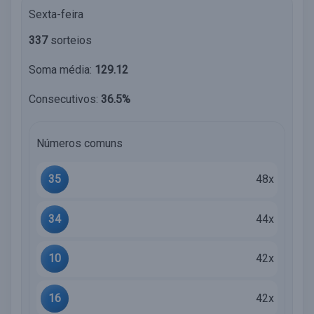
Sexta-feira
337
sorteios
Soma média:
129.12
Consecutivos:
36.5%
Números comuns
35
48x
34
44x
10
42x
16
42x