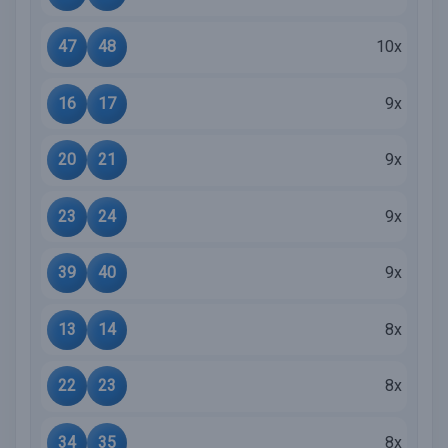
47
48
10x
16
17
9x
20
21
9x
23
24
9x
39
40
9x
13
14
8x
22
23
8x
34
35
8x