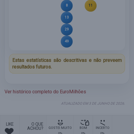
8
11
13
29
49
Estas estatísticas são descritivas e não preveem
resultados futuros.
Ver histórico completo do EuroMilhões
ATUALIZADO EM 3 DE JUNHO DE 2026.
LIKE
O QUE
ACHOU?
GOSTEI MUITO
BOM
INCERTO
0%
0%
0%