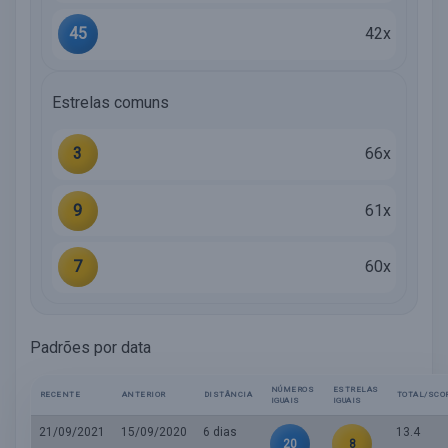
45
42x
Estrelas comuns
3
66x
9
61x
7
60x
Padrões por data
NÚMEROS
ESTRELAS
RECENTE
ANTERIOR
DISTÂNCIA
TOTAL/SCO
IGUAIS
IGUAIS
21/09/2021
15/09/2020
6 dias
13.4
20
8