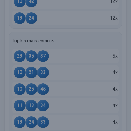
10
42
12x
13
24
12x
Triplos mais comuns
23
35
37
5x
10
21
33
4x
10
25
45
4x
11
13
34
4x
13
24
33
4x