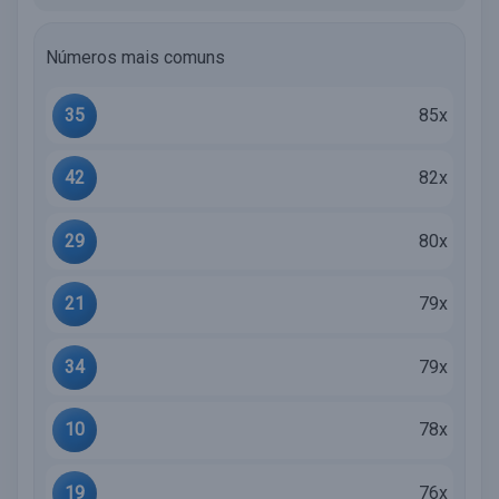
Números mais comuns
35
85x
42
82x
29
80x
21
79x
34
79x
10
78x
19
76x