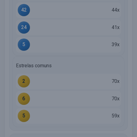
42
44x
24
41x
5
39x
Estrelas comuns
2
70x
6
70x
5
59x