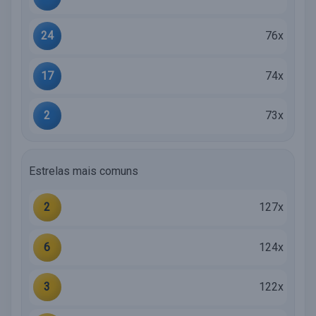
24
76x
17
74x
2
73x
Estrelas mais comuns
2
127x
6
124x
3
122x