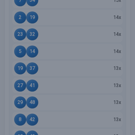
7
34
15x
2
19
14x
23
32
14x
5
14
14x
19
37
13x
27
41
13x
29
48
13x
8
42
13x