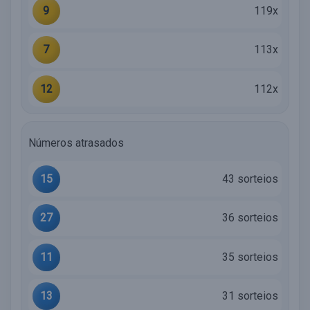
9
119x
7
113x
12
112x
Números atrasados
15
43 sorteios
27
36 sorteios
11
35 sorteios
13
31 sorteios