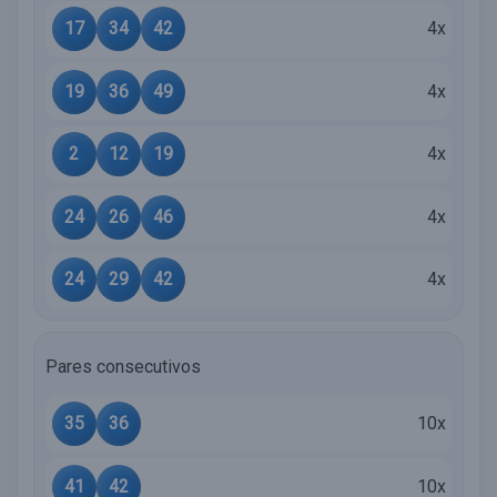
17
34
42
4x
19
36
49
4x
2
12
19
4x
24
26
46
4x
24
29
42
4x
Pares consecutivos
35
36
10x
41
42
10x