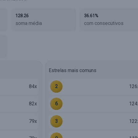
128.26
36.61%
soma média
com consecutivos
Estrelas mais comuns
84x
2
126
82x
6
124
79x
3
122