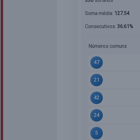
336
sorteios
Soma média:
127.54
Consecutivos:
36.61%
Números comuns
47
21
42
24
5