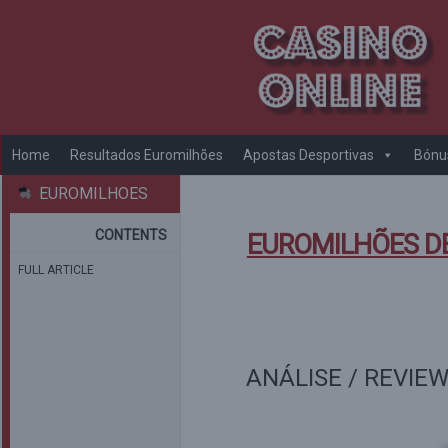
Home
Resultados Euromilhões
Apostas Desportivas
Bónu
EUROMILHOES
CONTENTS
EUROMILHÕES DE
FULL ARTICLE
ANÁLISE / REVIE