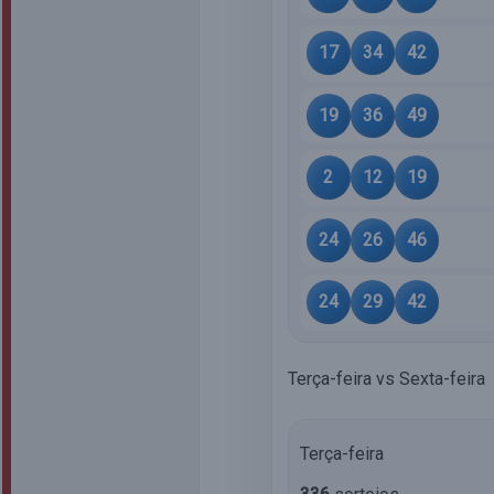
17
34
42
19
36
49
2
12
19
24
26
46
24
29
42
Terça-feira vs Sexta-feira
Terça-feira