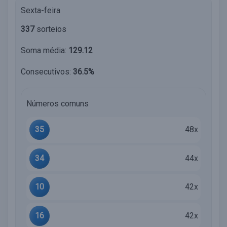
Sexta-feira
337
sorteios
Soma média:
129.12
Consecutivos:
36.5%
Números comuns
35
48x
34
44x
10
42x
16
42x