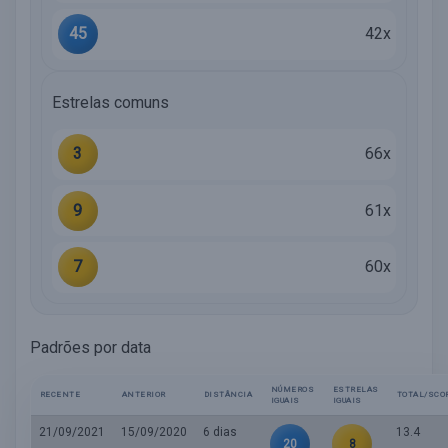
45
42x
Estrelas comuns
3
66x
9
61x
7
60x
Padrões por data
NÚMEROS
ESTRELAS
RECENTE
ANTERIOR
DISTÂNCIA
TOTAL/SCO
IGUAIS
IGUAIS
21/09/2021
15/09/2020
6 dias
13.4
20
8