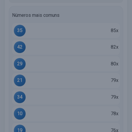
Números mais comuns
35
85x
42
82x
29
80x
21
79x
34
79x
10
78x
19
76x