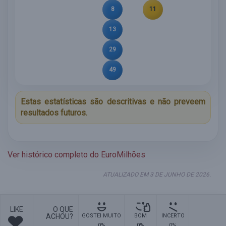
8
11
13
29
49
Estas estatísticas são descritivas e não preveem
resultados futuros.
Ver histórico completo do EuroMilhões
ATUALIZADO EM 3 DE JUNHO DE 2026.
LIKE
O QUE
ACHOU?
GOSTEI MUITO
BOM
INCERTO
0%
0%
0%