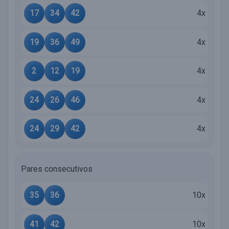
17
34
42
4x
19
36
49
4x
2
12
19
4x
24
26
46
4x
24
29
42
4x
Pares consecutivos
35
36
10x
41
42
10x