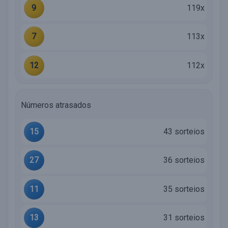
9
119x
7
113x
12
112x
Números atrasados
15
43 sorteios
27
36 sorteios
11
35 sorteios
13
31 sorteios