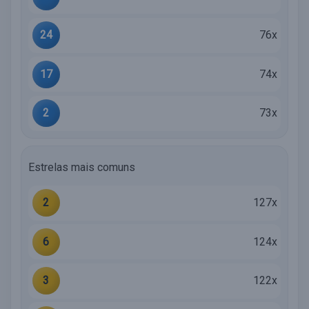
24
76x
17
74x
2
73x
Estrelas mais comuns
2
127x
6
124x
3
122x