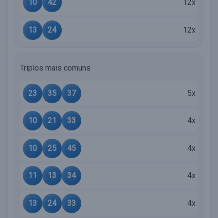
10
42
12x
13
24
12x
Triplos mais comuns
23
35
37
5x
10
21
33
4x
10
25
45
4x
11
13
34
4x
13
24
33
4x