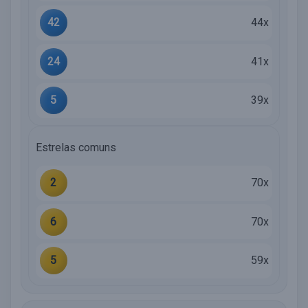
42
44x
24
41x
5
39x
Estrelas comuns
2
70x
6
70x
5
59x