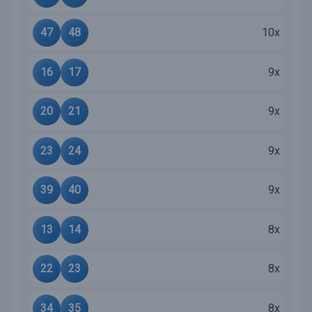
47
48
10x
16
17
9x
20
21
9x
23
24
9x
39
40
9x
13
14
8x
22
23
8x
34
35
8x