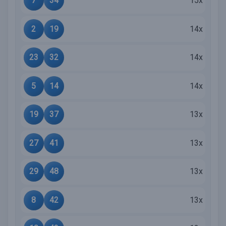
7
34
15x
2
19
14x
23
32
14x
5
14
14x
19
37
13x
27
41
13x
29
48
13x
8
42
13x