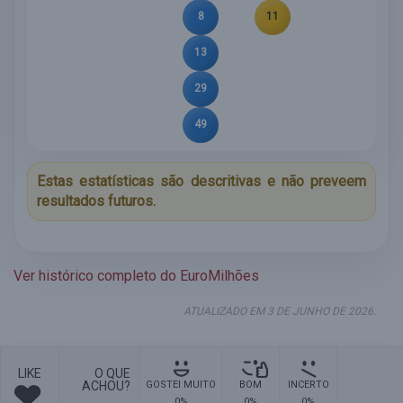
8
11
13
29
49
Estas estatísticas são descritivas e não preveem
resultados futuros.
Ver histórico completo do EuroMilhões
ATUALIZADO EM 3 DE JUNHO DE 2026.
LIKE
O QUE
ACHOU?
GOSTEI MUITO
BOM
INCERTO
0%
0%
0%