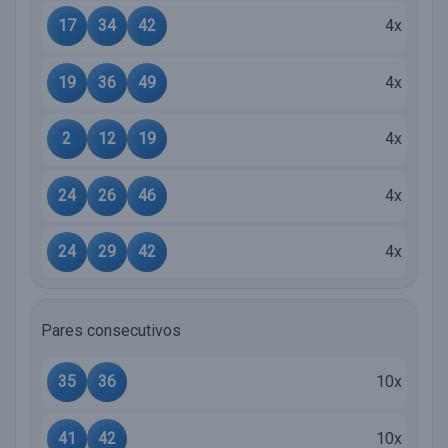
17
34
42
4x
19
36
49
4x
2
12
19
4x
24
26
46
4x
24
29
42
4x
Pares consecutivos
35
36
10x
41
42
10x