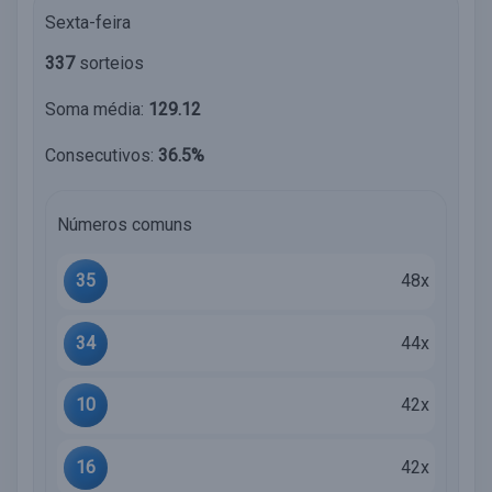
Sexta-feira
337
sorteios
Soma média:
129.12
Consecutivos:
36.5%
Números comuns
35
48x
34
44x
10
42x
16
42x