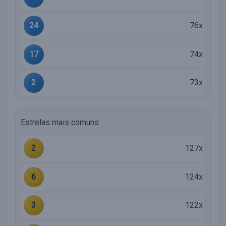
24
76x
17
74x
2
73x
Estrelas mais comuns
2
127x
6
124x
3
122x