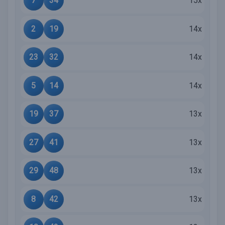
7
34
15x
2
19
14x
23
32
14x
5
14
14x
19
37
13x
27
41
13x
29
48
13x
8
42
13x