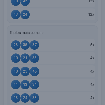
10
42
12x
13
24
12x
Triplos mais comuns
23
35
37
5x
10
21
33
4x
10
25
45
4x
11
13
34
4x
13
24
33
4x