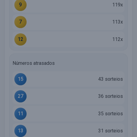
9
119x
7
113x
12
112x
Números atrasados
15
43 sorteios
27
36 sorteios
11
35 sorteios
13
31 sorteios