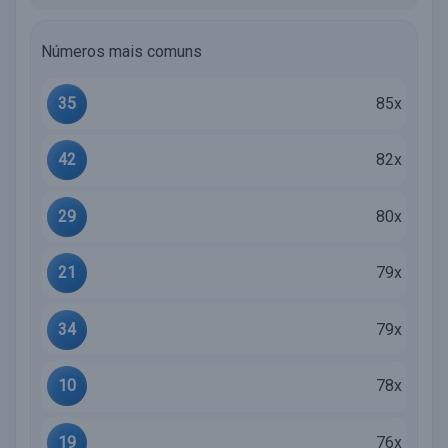
Números mais comuns
35
85x
42
82x
29
80x
21
79x
34
79x
10
78x
19
76x