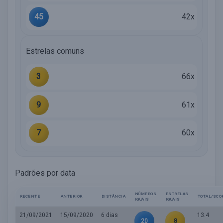
45
42x
Estrelas comuns
3
66x
9
61x
7
60x
Padrões por data
NÚMEROS
ESTRELAS
RECENTE
ANTERIOR
DISTÂNCIA
TOTAL/SCO
IGUAIS
IGUAIS
21/09/2021
15/09/2020
6 dias
13.4
20
8