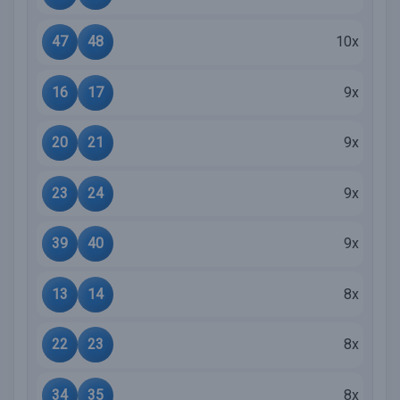
47
48
10x
16
17
9x
20
21
9x
23
24
9x
39
40
9x
13
14
8x
22
23
8x
34
35
8x