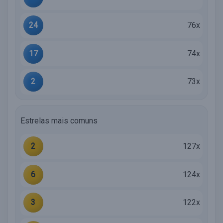
24
76x
17
74x
2
73x
Estrelas mais comuns
2
127x
6
124x
3
122x