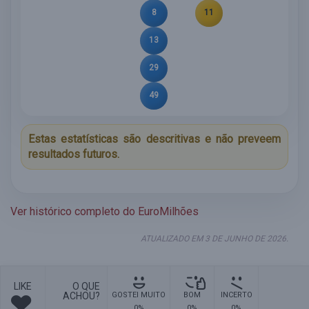
8
11
13
29
49
Estas estatísticas são descritivas e não preveem
resultados futuros.
Ver histórico completo do EuroMilhões
ATUALIZADO EM 3 DE JUNHO DE 2026.
LIKE
O QUE
ACHOU?
GOSTEI MUITO
BOM
INCERTO
0%
0%
0%