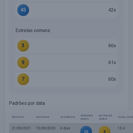
45
42x
Estrelas comuns
3
66x
9
61x
7
60x
Padrões por data
NÚMEROS
ESTRELAS
RECENTE
ANTERIOR
DISTÂNCIA
TOTAL/SCO
IGUAIS
IGUAIS
21/09/2021
15/09/2020
6 dias
13.4
20
8