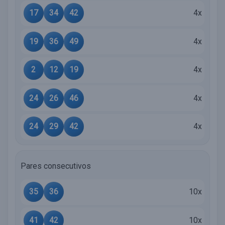
17
34
42
4x
19
36
49
4x
2
12
19
4x
24
26
46
4x
24
29
42
4x
Pares consecutivos
35
36
10x
41
42
10x