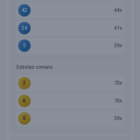
42
44x
24
41x
5
39x
Estrelas comuns
2
70x
6
70x
5
59x