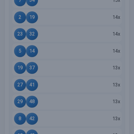
7
34
15x
2
19
14x
23
32
14x
5
14
14x
19
37
13x
27
41
13x
29
48
13x
8
42
13x