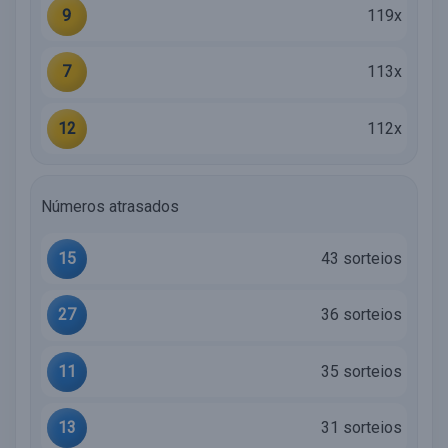
9
119x
7
113x
12
112x
Números atrasados
15
43 sorteios
27
36 sorteios
11
35 sorteios
13
31 sorteios