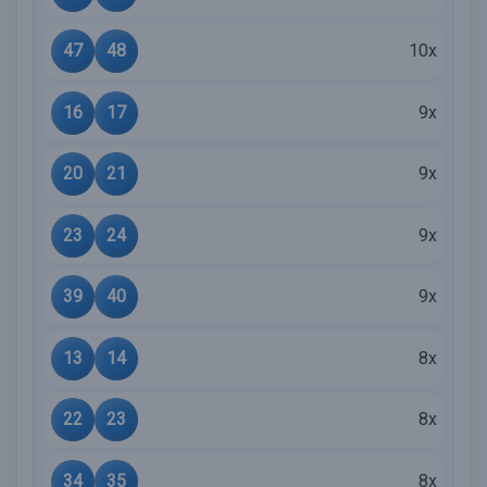
47
48
10x
16
17
9x
20
21
9x
23
24
9x
39
40
9x
13
14
8x
22
23
8x
34
35
8x