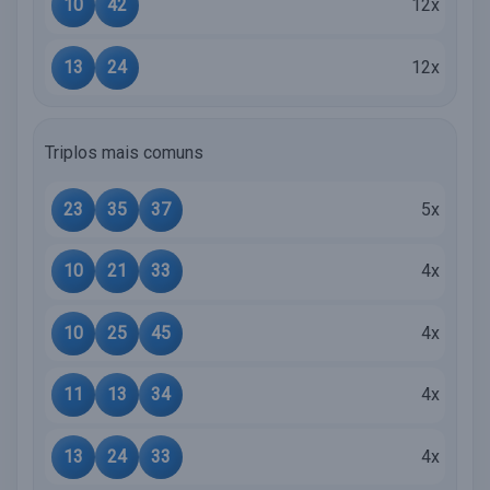
10
42
12x
13
24
12x
Triplos mais comuns
23
35
37
5x
10
21
33
4x
10
25
45
4x
11
13
34
4x
13
24
33
4x