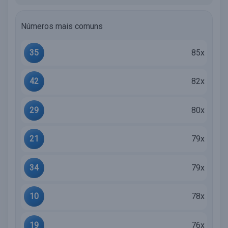
Números mais comuns
35
85x
42
82x
29
80x
21
79x
34
79x
10
78x
19
76x