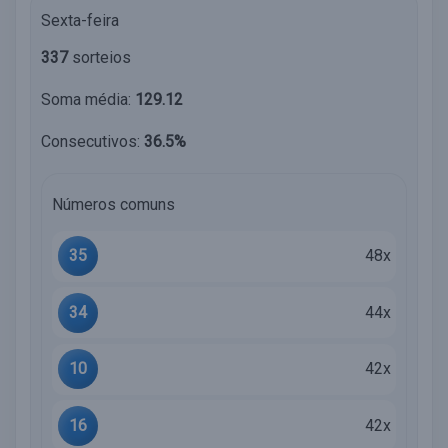
Sexta-feira
337
sorteios
Soma média:
129.12
Consecutivos:
36.5%
Números comuns
35
48x
34
44x
10
42x
16
42x