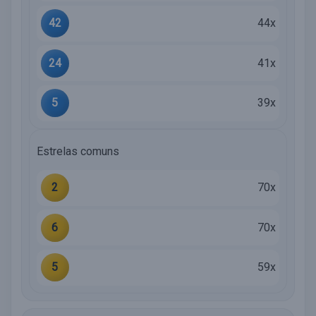
42
44x
24
41x
5
39x
Estrelas comuns
2
70x
6
70x
5
59x