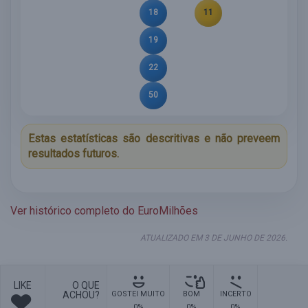
18
11
19
22
50
Estas estatísticas são descritivas e não preveem
resultados futuros.
Ver histórico completo do EuroMilhões
ATUALIZADO EM 3 DE JUNHO DE 2026.
LIKE
O QUE
ACHOU?
GOSTEI MUITO
BOM
INCERTO
0%
0%
0%