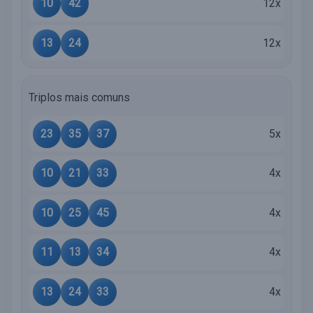
10
42
12x
13
24
12x
Triplos mais comuns
23
35
37
5x
10
21
33
4x
10
25
45
4x
11
13
34
4x
13
24
33
4x