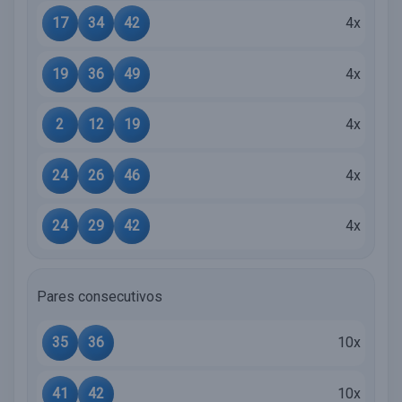
17
34
42
4x
19
36
49
4x
2
12
19
4x
24
26
46
4x
24
29
42
4x
Pares consecutivos
35
36
10x
41
42
10x