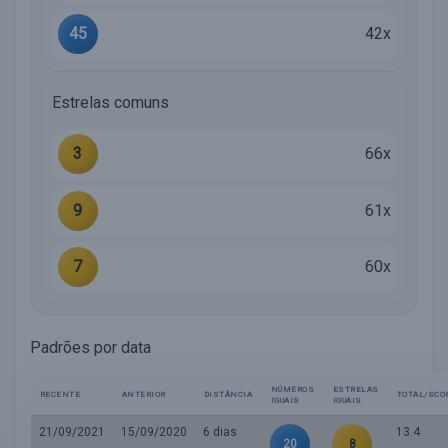
45
42x
Estrelas comuns
3
66x
9
61x
7
60x
Padrões por data
NÚMEROS
ESTRELAS
RECENTE
ANTERIOR
DISTÂNCIA
TOTAL/SCO
IGUAIS
IGUAIS
21/09/2021
15/09/2020
6 dias
13.4
20
8