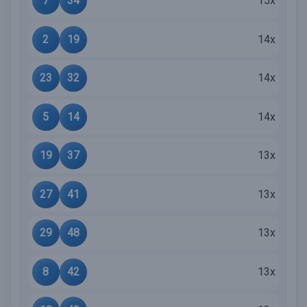
7
34
15x
2
19
14x
23
32
14x
5
14
14x
19
37
13x
27
41
13x
29
48
13x
8
42
13x