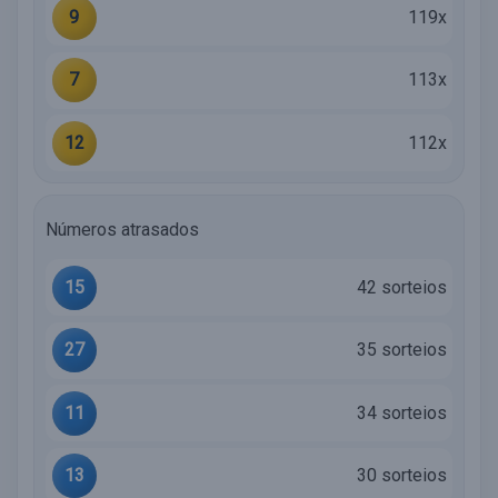
9
119x
7
113x
12
112x
Números atrasados
15
42 sorteios
27
35 sorteios
11
34 sorteios
13
30 sorteios