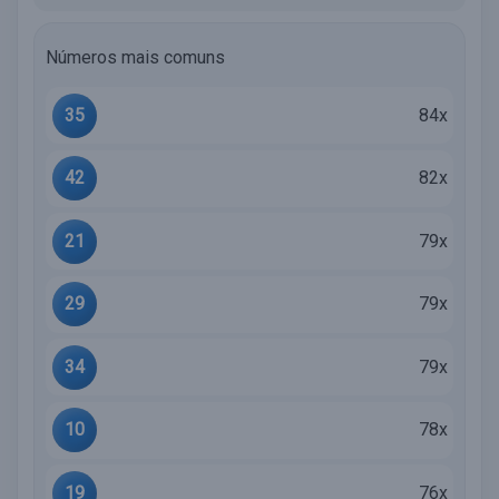
Números mais comuns
35
84x
42
82x
21
79x
29
79x
34
79x
10
78x
19
76x