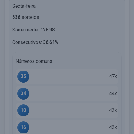
Sexta-feira
336
sorteios
Soma média:
128.98
Consecutivos:
36.61%
Números comuns
35
47x
34
44x
10
42x
16
42x