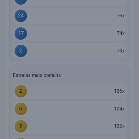
24
76x
17
74x
2
73x
Estrelas mais comuns
2
126x
6
124x
3
122x