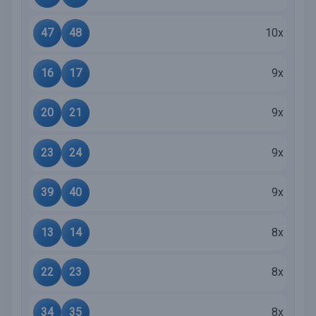
47
48
10x
16
17
9x
20
21
9x
23
24
9x
39
40
9x
13
14
8x
22
23
8x
34
35
8x