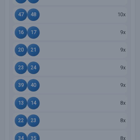
47
48
10x
16
17
9x
20
21
9x
23
24
9x
39
40
9x
13
14
8x
22
23
8x
34
35
8x