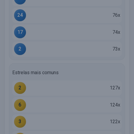
24
76x
17
74x
2
73x
Estrelas mais comuns
2
127x
6
124x
3
122x