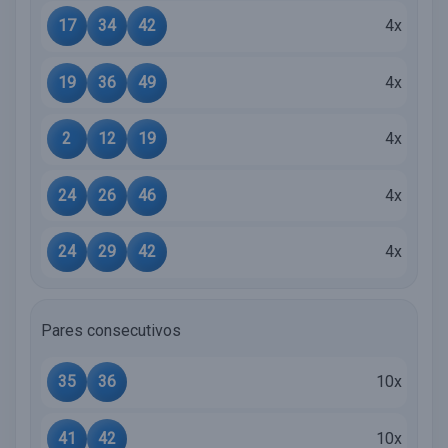
17
34
42
4x
19
36
49
4x
2
12
19
4x
24
26
46
4x
24
29
42
4x
Pares consecutivos
35
36
10x
41
42
10x