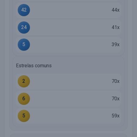
42
44x
24
41x
5
39x
Estrelas comuns
2
70x
6
70x
5
59x