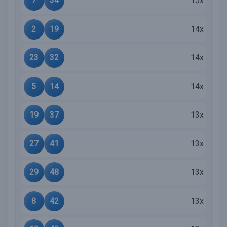
7
34
15x
2
19
14x
23
32
14x
5
14
14x
19
37
13x
27
41
13x
29
48
13x
8
42
13x