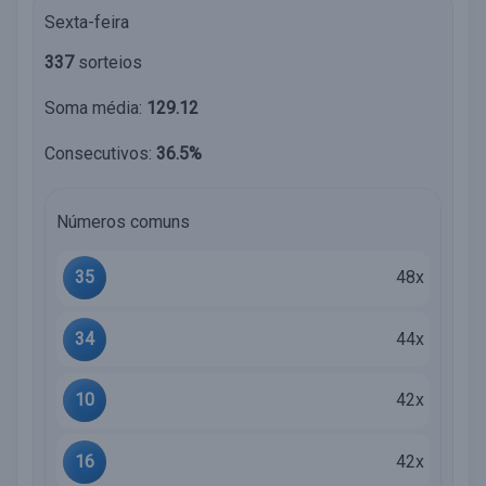
Sexta-feira
337
sorteios
Soma média:
129.12
Consecutivos:
36.5%
Números comuns
35
48x
34
44x
10
42x
16
42x