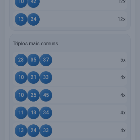
10
42
12x
13
24
12x
Triplos mais comuns
23
35
37
5x
10
21
33
4x
10
25
45
4x
11
13
34
4x
13
24
33
4x