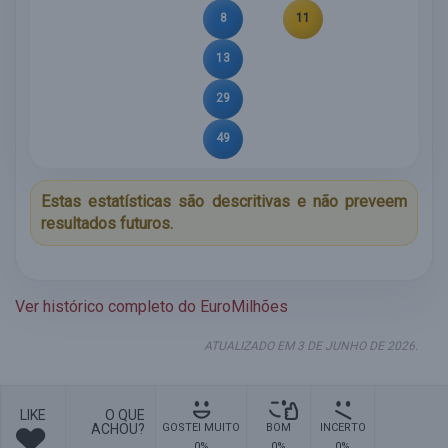
8
11
13
29
49
Estas estatísticas são descritivas e não preveem
resultados futuros.
Ver histórico completo do EuroMilhões
ATUALIZADO EM 3 DE JUNHO DE 2026.
LIKE
O QUE
ACHOU?
GOSTEI MUITO
BOM
INCERTO
0%
0%
0%