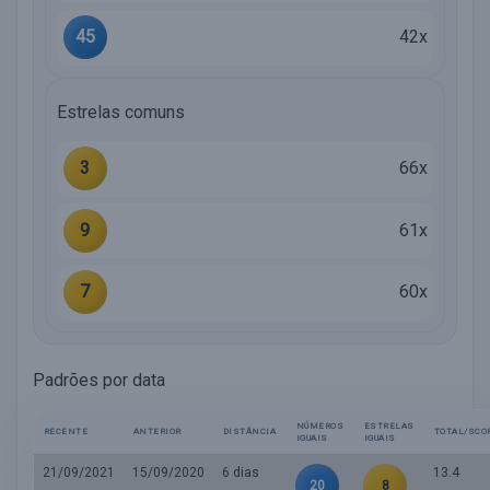
45
42x
Estrelas comuns
3
66x
9
61x
7
60x
Padrões por data
NÚMEROS
ESTRELAS
RECENTE
ANTERIOR
DISTÂNCIA
TOTAL/SCO
IGUAIS
IGUAIS
21/09/2021
15/09/2020
6 dias
13.4
20
8