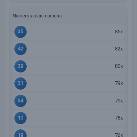
Números mais comuns
35
85x
42
82x
29
80x
21
79x
34
79x
10
78x
19
76x