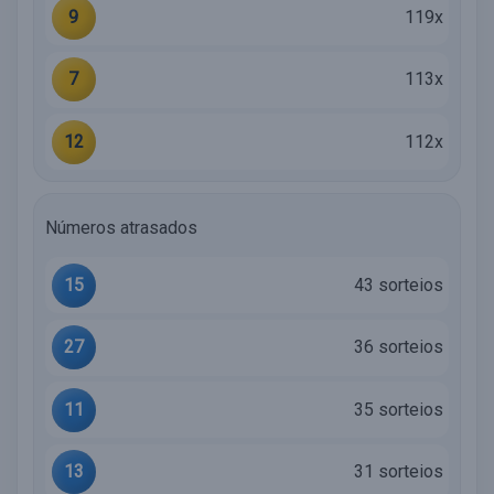
9
119x
7
113x
12
112x
Números atrasados
15
43 sorteios
27
36 sorteios
11
35 sorteios
13
31 sorteios