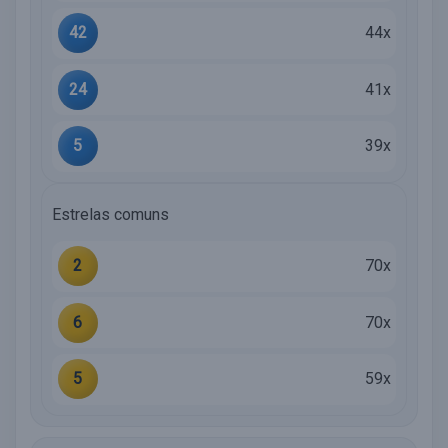
42
44x
24
41x
5
39x
Estrelas comuns
2
70x
6
70x
5
59x