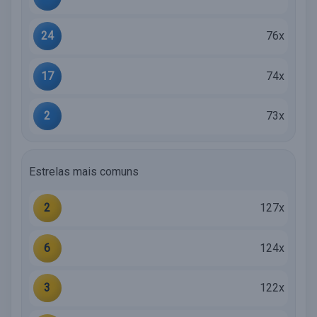
24
76x
17
74x
2
73x
Estrelas mais comuns
2
127x
6
124x
3
122x