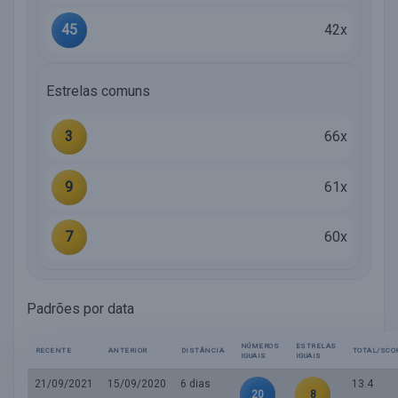
45
42x
Estrelas comuns
3
66x
9
61x
7
60x
Padrões por data
NÚMEROS
ESTRELAS
RECENTE
ANTERIOR
DISTÂNCIA
TOTAL/SCO
IGUAIS
IGUAIS
21/09/2021
15/09/2020
6 dias
13.4
20
8