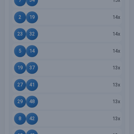
7
34
15x
2
19
14x
23
32
14x
5
14
14x
19
37
13x
27
41
13x
29
48
13x
8
42
13x