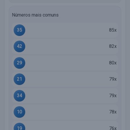
Números mais comuns
35
85x
42
82x
29
80x
21
79x
34
79x
10
78x
19
76x