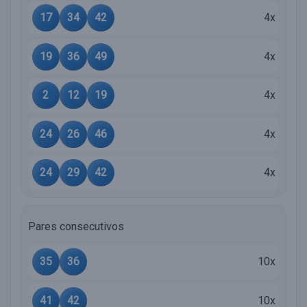
17
34
42
4x
19
36
49
4x
2
12
19
4x
24
26
46
4x
24
29
42
4x
Pares consecutivos
35
36
10x
41
42
10x