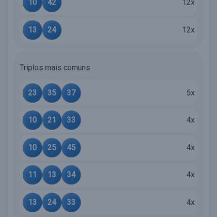
10
42
12x
13
24
12x
Triplos mais comuns
23
35
37
5x
10
21
33
4x
10
25
45
4x
11
13
34
4x
13
24
33
4x