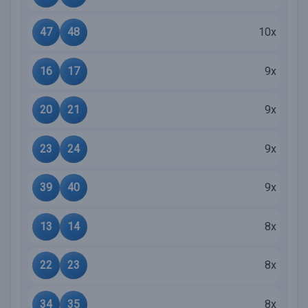
47
48
10x
16
17
9x
20
21
9x
23
24
9x
39
40
9x
13
14
8x
22
23
8x
34
35
8x