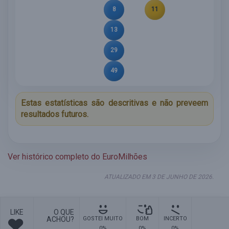
8
11
13
29
49
Estas estatísticas são descritivas e não preveem
resultados futuros.
Ver histórico completo do EuroMilhões
ATUALIZADO EM 3 DE JUNHO DE 2026.
LIKE
O QUE
ACHOU?
GOSTEI MUITO
BOM
INCERTO
0%
0%
0%