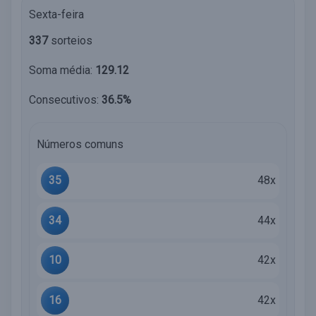
Sexta-feira
337
sorteios
Soma média:
129.12
Consecutivos:
36.5%
Números comuns
35
48x
34
44x
10
42x
16
42x