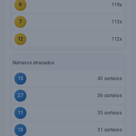
9
119x
7
113x
12
112x
Números atrasados
15
43 sorteios
27
36 sorteios
11
35 sorteios
13
31 sorteios