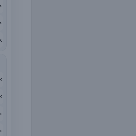
x
x
x
x
x
x
x