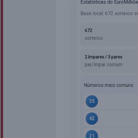
Estatísticas do EuroMilhõ
Base local: 672 sorteios s
672
sorteios
2 ímpares / 3 pares
par/ímpar comum
Números mais comuns
35
42
21