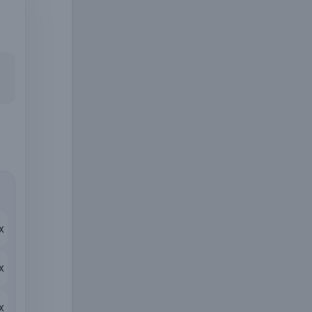
x
x
x