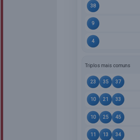
38
9
4
Triplos mais comuns
23
35
37
10
21
33
10
25
45
11
13
34