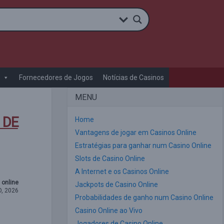
Fornecedores de Jogos
Notícias de Casinos
MENU
 DE
Home
Vantagens de jogar em Casinos Online
Estratégias para ganhar num Casino Online
Slots de Casino Online
A Internet e os Casinos Online
 online
Jackpots de Casino Online
, 2026
Probabilidades de ganho num Casino Online
Casino Online ao Vivo
Jogadores de Casino Online