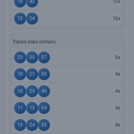
10
42
12x
13
24
12x
Triplos mais comuns
23
35
37
5x
10
21
33
4x
10
25
45
4x
11
13
34
4x
13
24
33
4x