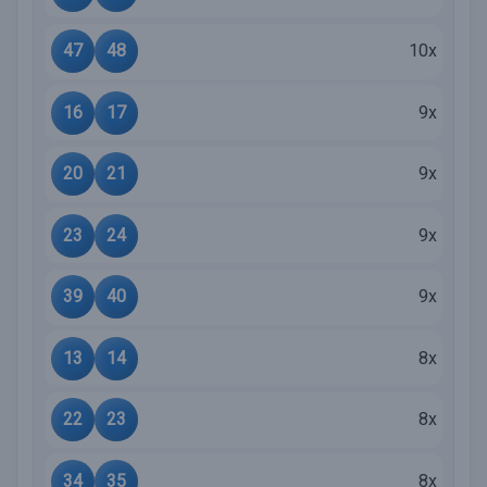
47
48
10x
16
17
9x
20
21
9x
23
24
9x
39
40
9x
13
14
8x
22
23
8x
34
35
8x