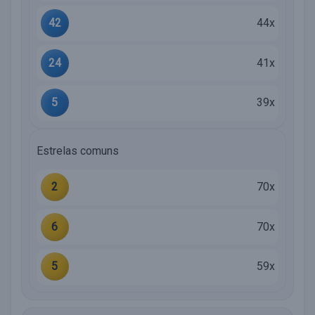
42
44x
24
41x
5
39x
Estrelas comuns
2
70x
6
70x
5
59x