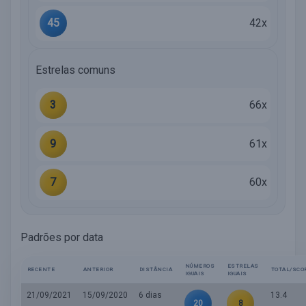
45
42x
Estrelas comuns
3
66x
9
61x
7
60x
Padrões por data
NÚMEROS
ESTRELAS
RECENTE
ANTERIOR
DISTÂNCIA
TOTAL/SCO
IGUAIS
IGUAIS
21/09/2021
15/09/2020
6 dias
13.4
20
8