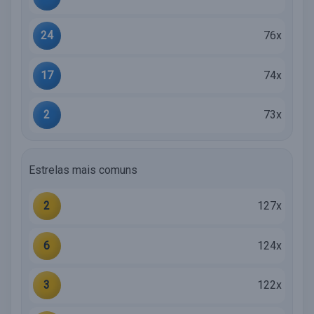
24
76x
17
74x
2
73x
Estrelas mais comuns
2
127x
6
124x
3
122x