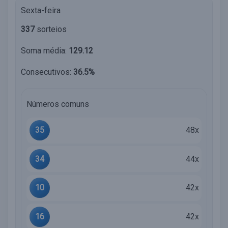
Sexta-feira
337
sorteios
Soma média:
129.12
Consecutivos:
36.5%
Números comuns
35
48x
34
44x
10
42x
16
42x