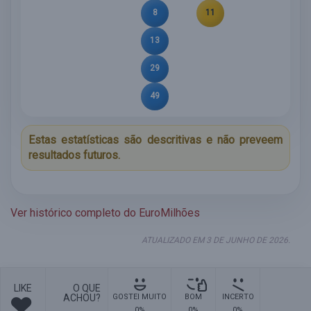
8
11
13
29
49
Estas estatísticas são descritivas e não preveem
resultados futuros.
Ver histórico completo do EuroMilhões
ATUALIZADO EM 3 DE JUNHO DE 2026.
LIKE
O QUE
ACHOU?
GOSTEI MUITO
BOM
INCERTO
0%
0%
0%