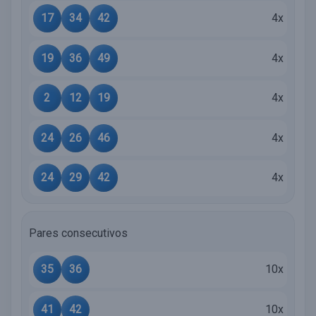
17
34
42
4x
19
36
49
4x
2
12
19
4x
24
26
46
4x
24
29
42
4x
Pares consecutivos
35
36
10x
41
42
10x