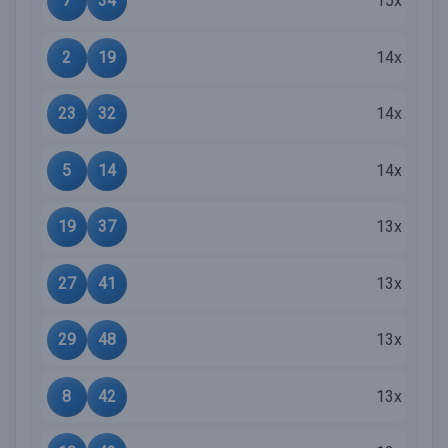
7
34
15x
2
19
14x
23
32
14x
5
14
14x
19
37
13x
27
41
13x
29
48
13x
8
42
13x