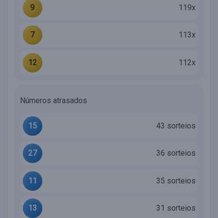
9
119x
7
113x
12
112x
Números atrasados
15
43 sorteios
27
36 sorteios
11
35 sorteios
13
31 sorteios