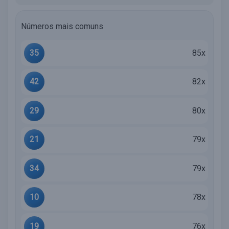
Números mais comuns
35
85x
42
82x
29
80x
21
79x
34
79x
10
78x
19
76x