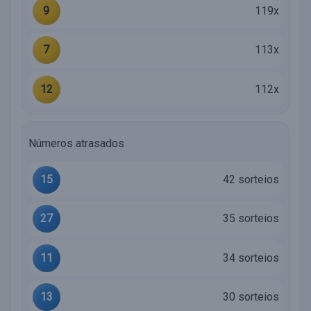
9
119x
7
113x
12
112x
Números atrasados
15
42 sorteios
27
35 sorteios
11
34 sorteios
13
30 sorteios