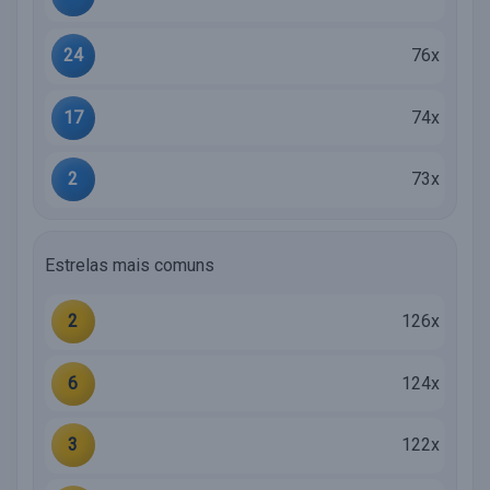
24
76x
17
74x
2
73x
Estrelas mais comuns
2
126x
6
124x
3
122x