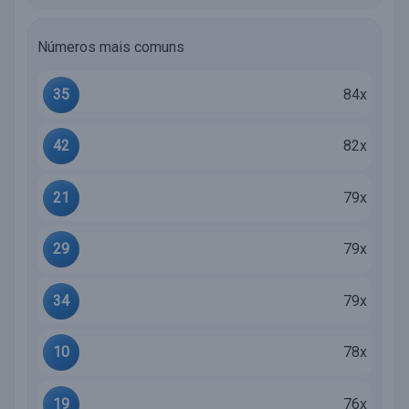
Números mais comuns
35
84x
42
82x
21
79x
29
79x
34
79x
10
78x
19
76x