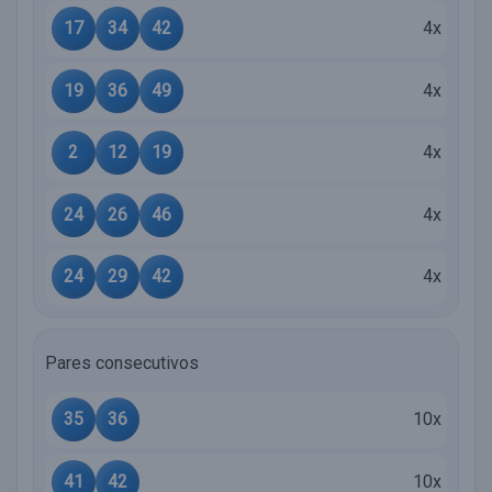
17
34
42
4x
19
36
49
4x
2
12
19
4x
24
26
46
4x
24
29
42
4x
Pares consecutivos
35
36
10x
41
42
10x