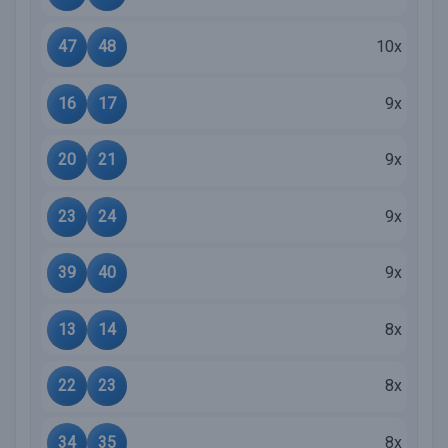
47
48
10x
16
17
9x
20
21
9x
23
24
9x
39
40
9x
13
14
8x
22
23
8x
34
35
8x