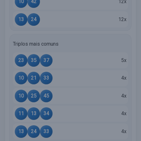
10
42
12x
13
24
12x
Triplos mais comuns
23
35
37
5x
10
21
33
4x
10
25
45
4x
11
13
34
4x
13
24
33
4x