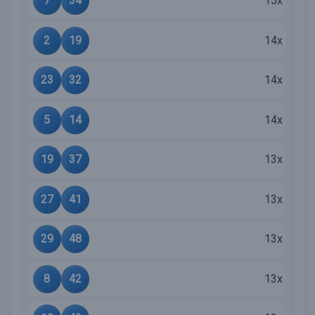
7
34
15x
2
19
14x
23
32
14x
5
14
14x
19
37
13x
27
41
13x
29
48
13x
8
42
13x