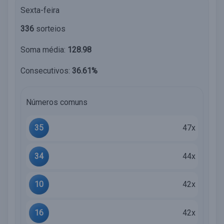
Sexta-feira
336
sorteios
Soma média:
128.98
Consecutivos:
36.61%
Números comuns
35
47x
34
44x
10
42x
16
42x