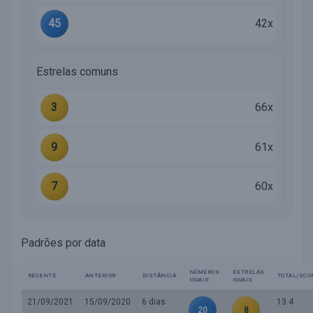
45
42x
Estrelas comuns
3
66x
9
61x
7
60x
Padrões por data
NÚMEROS
ESTRELAS
RECENTE
ANTERIOR
DISTÂNCIA
TOTAL/SCO
IGUAIS
IGUAIS
21/09/2021
15/09/2020
6 dias
13.4
20
8