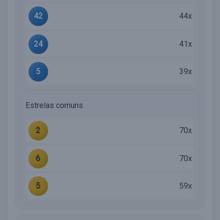
42
44x
24
41x
5
39x
Estrelas comuns
2
70x
6
70x
5
59x