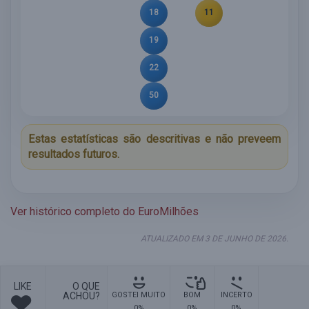
18
11
19
22
50
Estas estatísticas são descritivas e não preveem
resultados futuros.
Ver histórico completo do EuroMilhões
ATUALIZADO EM 3 DE JUNHO DE 2026.
LIKE
O QUE
ACHOU?
GOSTEI MUITO
BOM
INCERTO
0%
0%
0%