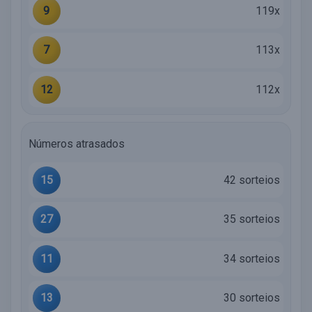
9
119x
7
113x
12
112x
Números atrasados
15
42 sorteios
27
35 sorteios
11
34 sorteios
13
30 sorteios