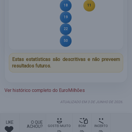
18
11
19
22
50
Estas estatísticas são descritivas e não preveem
resultados futuros.
Ver histórico completo do EuroMilhões
ATUALIZADO EM 3 DE JUNHO DE 2026.
LIKE
O QUE
ACHOU?
GOSTEI MUITO
BOM
INCERTO
0%
0%
0%