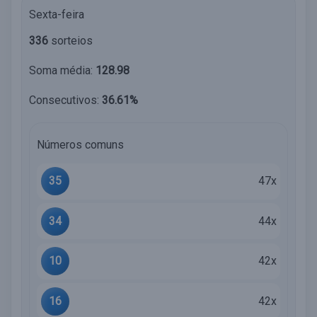
Sexta-feira
336
sorteios
Soma média:
128.98
Consecutivos:
36.61%
Números comuns
35
47x
34
44x
10
42x
16
42x