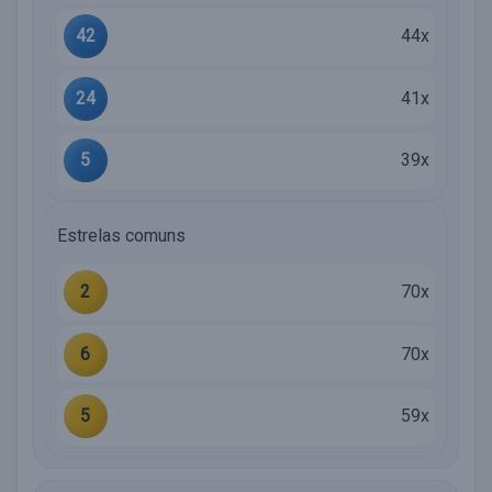
42
44x
24
41x
5
39x
Estrelas comuns
2
70x
6
70x
5
59x