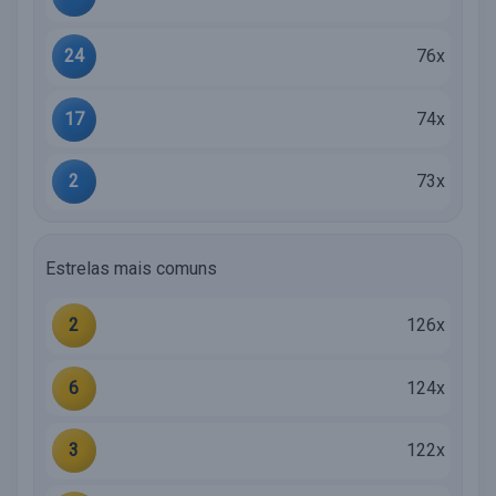
24
76x
17
74x
2
73x
Estrelas mais comuns
2
126x
6
124x
3
122x