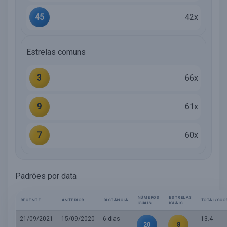
45
42x
Estrelas comuns
3
66x
9
61x
7
60x
Padrões por data
NÚMEROS
ESTRELAS
RECENTE
ANTERIOR
DISTÂNCIA
TOTAL/SCO
IGUAIS
IGUAIS
21/09/2021
15/09/2020
6 dias
13.4
20
8