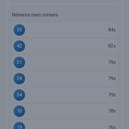
Números mais comuns
35
84x
42
82x
21
79x
29
79x
34
79x
10
78x
19
76x