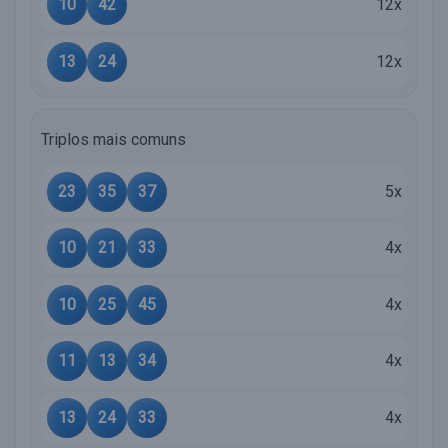
10
42
12x
13
24
12x
Triplos mais comuns
23
35
37
5x
10
21
33
4x
10
25
45
4x
11
13
34
4x
13
24
33
4x