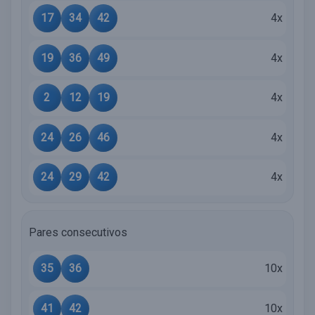
17
34
42
4x
19
36
49
4x
2
12
19
4x
24
26
46
4x
24
29
42
4x
Pares consecutivos
35
36
10x
41
42
10x