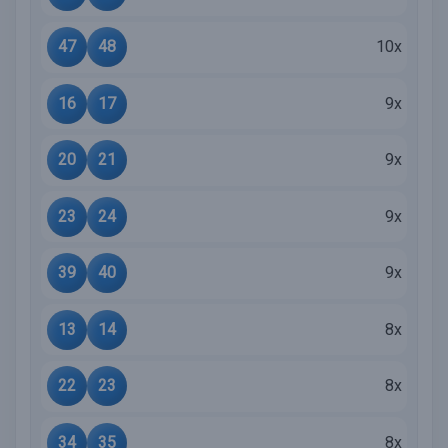
47
48
10x
16
17
9x
20
21
9x
23
24
9x
39
40
9x
13
14
8x
22
23
8x
34
35
8x