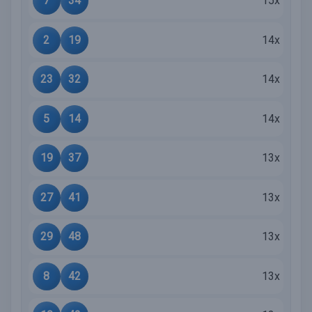
7
34
15x
2
19
14x
23
32
14x
5
14
14x
19
37
13x
27
41
13x
29
48
13x
8
42
13x