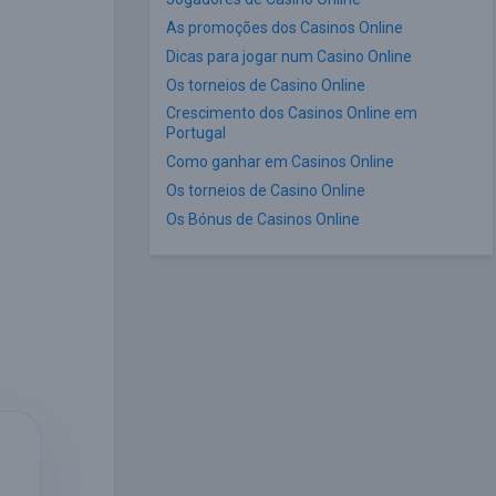
As promoções dos Casinos Online
Dicas para jogar num Casino Online
Os torneios de Casino Online
Crescimento dos Casinos Online em
Portugal
Como ganhar em Casinos Online
Os torneios de Casino Online
Os Bónus de Casinos Online