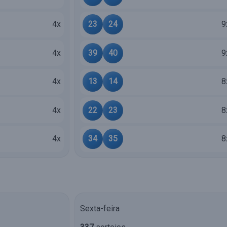
4x
23
24
9
4x
39
40
9
4x
13
14
8
4x
22
23
8
4x
34
35
8
Sexta-feira