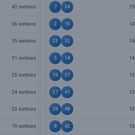
43 sorteios
7
34
15
36 sorteios
2
19
14
35 sorteios
23
32
14
31 sorteios
5
14
14
25 sorteios
19
37
13
24 sorteios
27
41
13
23 sorteios
29
48
13
19 sorteios
8
42
13