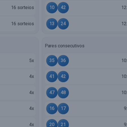
16 sorteios
10
42
12
16 sorteios
13
24
12
Pares consecutivos
5x
35
36
10
4x
41
42
10
4x
47
48
10
4x
16
17
9
4x
20
21
9