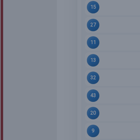
15
27
11
13
32
43
20
9