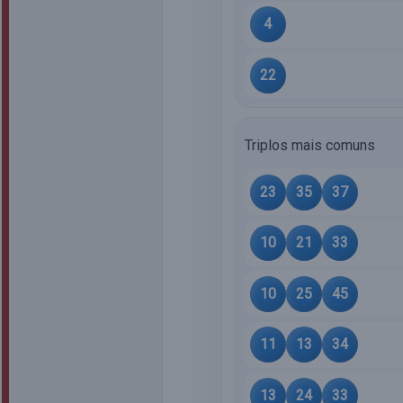
4
22
Triplos mais comuns
23
35
37
10
21
33
10
25
45
11
13
34
13
24
33