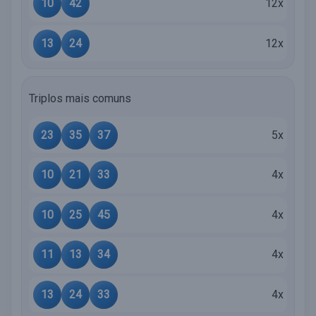
10
42
12x
13
24
12x
Triplos mais comuns
23
35
37
5x
10
21
33
4x
10
25
45
4x
11
13
34
4x
13
24
33
4x