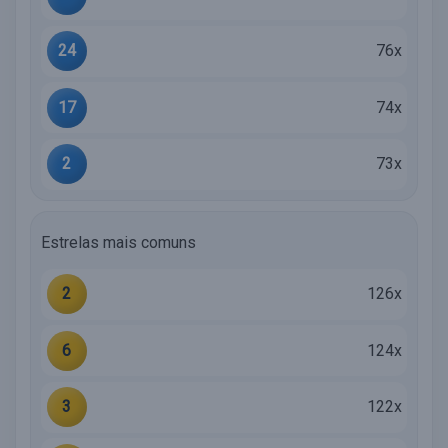
24
76x
17
74x
2
73x
Estrelas mais comuns
2
126x
6
124x
3
122x