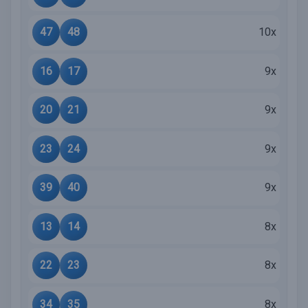
47
48
10x
16
17
9x
20
21
9x
23
24
9x
39
40
9x
13
14
8x
22
23
8x
34
35
8x