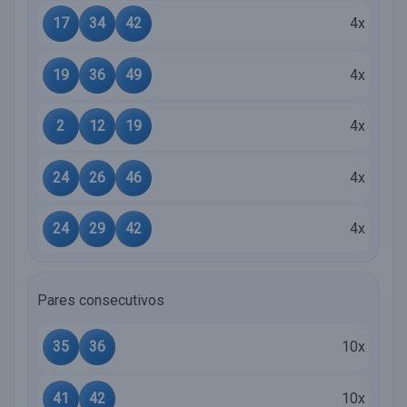
17
34
42
4x
19
36
49
4x
2
12
19
4x
24
26
46
4x
24
29
42
4x
Pares consecutivos
35
36
10x
41
42
10x