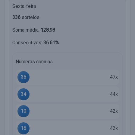
Sexta-feira
336
sorteios
Soma média:
128.98
Consecutivos:
36.61%
Números comuns
35
47x
34
44x
10
42x
16
42x