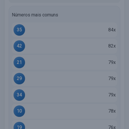
Números mais comuns
35
84x
42
82x
21
79x
29
79x
34
79x
10
78x
19
76x