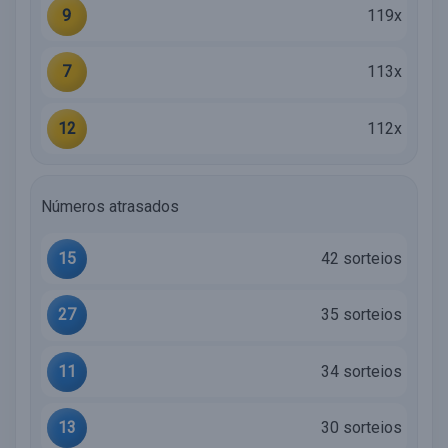
9
119x
7
113x
12
112x
Números atrasados
15
42 sorteios
27
35 sorteios
11
34 sorteios
13
30 sorteios