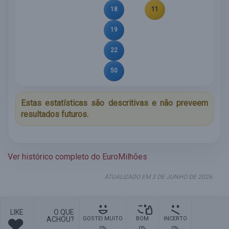
18
11
19
22
50
Estas estatísticas são descritivas e não preveem
resultados futuros.
Ver histórico completo do EuroMilhões
ATUALIZADO EM 3 DE JUNHO DE 2026.
LIKE
O QUE
ACHOU?
GOSTEI MUITO
BOM
INCERTO
0%
0%
0%