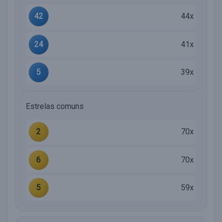
42
44x
24
41x
5
39x
Estrelas comuns
2
70x
6
70x
5
59x