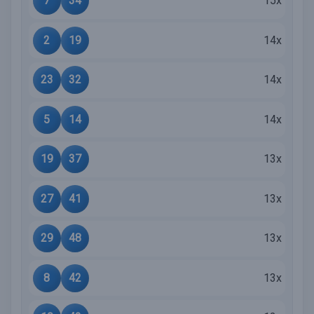
7
34
15x
2
19
14x
23
32
14x
5
14
14x
19
37
13x
27
41
13x
29
48
13x
8
42
13x