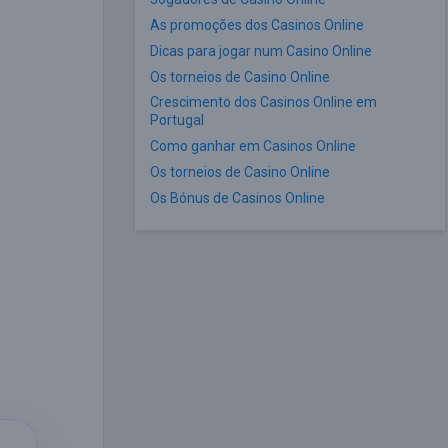
As promoções dos Casinos Online
Dicas para jogar num Casino Online
Os torneios de Casino Online
Crescimento dos Casinos Online em
Portugal
Como ganhar em Casinos Online
Os torneios de Casino Online
Os Bónus de Casinos Online