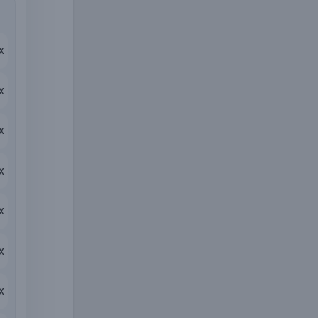
x
x
x
x
x
x
x