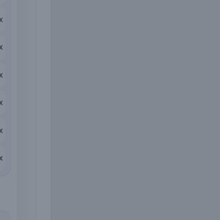
x
x
x
x
x
x