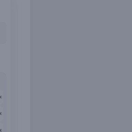
x
x
x