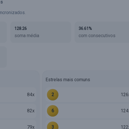
es
incronizados.
128.26
36.61%
soma média
com consecutivos
Estrelas mais comuns
84x
2
126
82x
6
124
79x
3
122