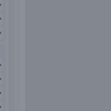
x
x
x
x
x
x
x