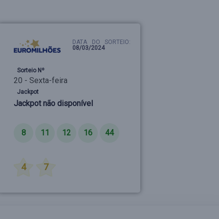
DATA DO SORTEIO:
08/03/2024
Sorteio Nº
20 - Sexta-feira
Jackpot
Jackpot não disponível
Números
8
11
12
16
44
Estrelas
4
7