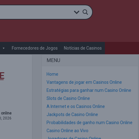
Fornecedores de Jogos
Notícias de Casinos
MENU
E
Home
Vantagens de jogar em Casinos Online
Estratégias para ganhar num Casino Online
Slots de Casino Online
A Internet e os Casinos Online
 online
Jackpots de Casino Online
, 2026
Probabilidades de ganho num Casino Online
Casino Online ao Vivo
Jogadores de Casino Online