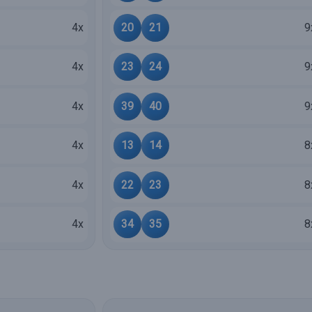
4x
20
21
9
4x
23
24
9
4x
39
40
9
4x
13
14
8
4x
22
23
8
4x
34
35
8