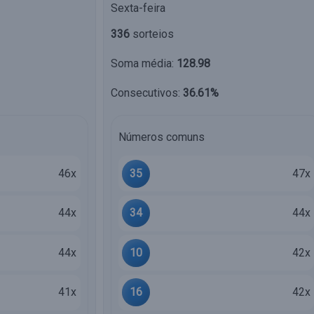
Sexta-feira
336
sorteios
Soma média:
128.98
Consecutivos:
36.61%
Números comuns
46x
35
47x
44x
34
44x
44x
10
42x
41x
16
42x