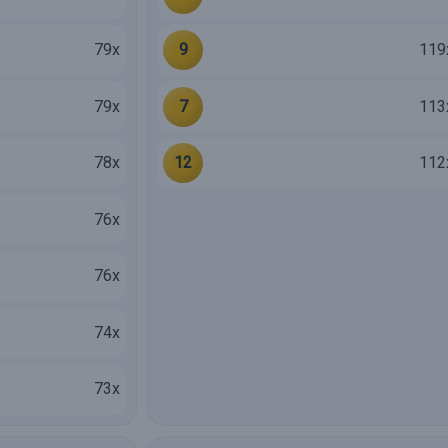
79x
9
119
79x
7
113
78x
12
112
76x
76x
74x
73x